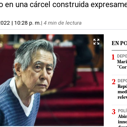
so en una cárcel construida expresame
2022 | 10:28 p. m.
|
4 min de lectura
EN P
DEP
Mari
"Cor
DEP
Repú
meda
rele
POLÍ
Abin
inno