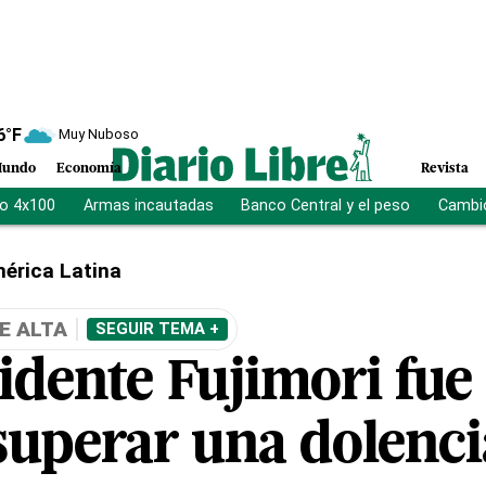
6
°F
Muy Nuboso
undo
Economía
Revista
vo 4x100
Armas incautadas
Banco Central y el peso
Cambio
érica Latina
E ALTA
SEGUIR TEMA +
idente Fujimori fue
 superar una dolenc