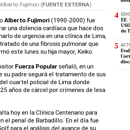
desa
Alberto Fujimori (
FUENTE EXTERNA
)
EDI
no
Alberto Fujimori
(1990-2000) fue
EE.
USD
rar una dolencia cardíaca que hace dos
de 
arlo de urgencia en una clínica de Lima,
tratado de una fibrosis pulmonar que
ACT
rmó este lunes su hija mayor, Keiko.
Eval
Cort
disc
ositor
Fuerza Popular
señaló, en un
e su padre seguirá el tratamiento de sus
 del cuartel policial de Lima donde
25 años de cárcel por crímenes de lesa
lta hoy en la Clínica Centenario para
n el penal de Barbadillo. En el día fue
Golf para el análisis del avance de su