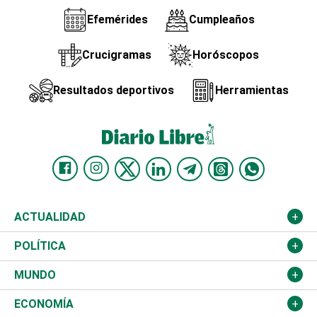
Efemérides
Cumpleaños
Crucigramas
Horóscopos
Resultados deportivos
Herramientas
ACTUALIDAD
Nacional
POLÍTICA
Ciudad
Partidos
MUNDO
Educación
JCE
Estados Unidos
ECONOMÍA