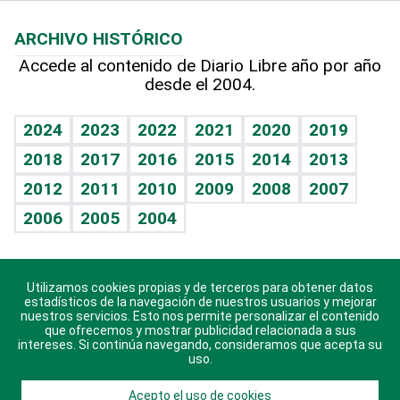
Macroeconomía
Mi mascota
Resultados deportivos
Lecturas
Planeta
Efemérides
ARCHIVO HISTÓRICO
Hablando con el pediatra
Línea de hit
Más firmas
Hecho en casa
Cumpleaños
Accede al contenido de Diario Libre año por año
desde el 2004.
Diario de nutrición
BRV
Mundo gamer
RSS
Vida y familia
TBT Deportivo
Guía del dinero
Horóscopos
2024
2023
2022
2021
2020
2019
Eñe
2018
2017
2016
2015
2014
2013
Crucigramas
2012
2011
2010
2009
2008
2007
Celebrando la vida
2006
2005
2004
Sin complejos
En pocas palabras
Utilizamos cookies propias y de terceros para obtener datos
Descarga nuestras aplicaciones para Android, iOS y
Escuchando al corazón
estadísticos de la navegación de nuestros usuarios y mejorar
sistema Huawei.
nuestros servicios. Esto nos permite personalizar el contenido
que ofrecemos y mostrar publicidad relacionada a sus
Economía Personal
intereses. Si continúa navegando, consideramos que acepta su
uso.
Consulta Libre
Acepto el uso de cookies