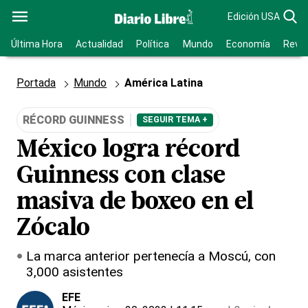
Edición USA
Última Hora
Actualidad
Política
Mundo
Economía
Revis
Portada
Mundo
América Latina
RÉCORD GUINNESS
SEGUIR TEMA +
México logra récord
Guinness con clase
masiva de boxeo en el
Zócalo
La marca anterior pertenecía a Moscú, con
3,000 asistentes
EFE