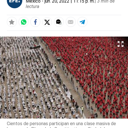
México
- jun. 20, 2022 | 11:15 p. m.
|
3 min de
lectura
Cientos de personas participan en una clase masiva de