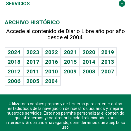
Resto del mundo
Economía personal
Podcast Arte Libre
Más deportes
Columnistas
Cambio climático
Opinión
SERVICIOS
Macroeconomía
Mi mascota
Resultados deportivos
Lecturas
Planeta
Efemérides
ARCHIVO HISTÓRICO
Hablando con el pediatra
Línea de hit
Más firmas
Hecho en casa
Cumpleaños
Accede al contenido de Diario Libre año por año
desde el 2004.
Diario de nutrición
BRV
Mundo gamer
RSS
Vida y familia
TBT Deportivo
Guía del dinero
Horóscopos
2024
2023
2022
2021
2020
2019
Eñe
2018
2017
2016
2015
2014
2013
Crucigramas
2012
2011
2010
2009
2008
2007
Celebrando la vida
2006
2005
2004
Sin complejos
En pocas palabras
Utilizamos cookies propias y de terceros para obtener datos
Descarga nuestras aplicaciones para Android, iOS y
Escuchando al corazón
estadísticos de la navegación de nuestros usuarios y mejorar
sistema Huawei.
nuestros servicios. Esto nos permite personalizar el contenido
que ofrecemos y mostrar publicidad relacionada a sus
Economía Personal
intereses. Si continúa navegando, consideramos que acepta su
uso.