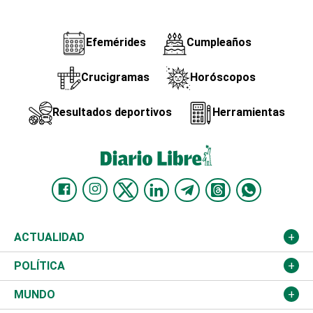
Efemérides
Cumpleaños
Crucigramas
Horóscopos
Resultados deportivos
Herramientas
ACTUALIDAD
Nacional
POLÍTICA
Ciudad
Partidos
MUNDO