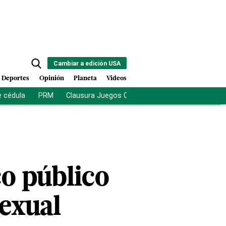
Cambiar a edición USA
Deportes
Opinión
Planeta
Videos
e cédula
PRM
Clausura Juegos Centroamericanos
De la Es
o público
sexual