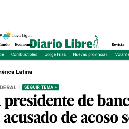
F
Lluvia Ligera
undo
Economía
Revista
ibe
Combustibles
Jorge Frías
Nuevas provincias
Volant
érica Latina
EDERAL
SEGUIR TEMA +
 presidente de banc
o acusado de acoso 