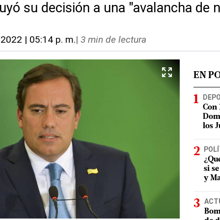
uyó su decisión a una "avalancha de n
, 2022 | 05:14 p. m.
|
3 min de lectura
EN P
DEP
Con 
Domi
los 
POLÍ
¿Qué
si s
y Ma
ACT
Bomb