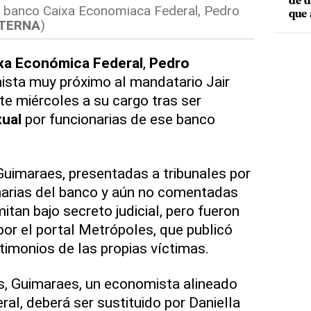
de d
el banco Caixa Economiaca Federal, Pedro
que 
TERNA
)
xa Económica Federal
,
Pedro
ista muy próximo al mandatario Jair
te miércoles a su cargo tras ser
ual
por funcionarias de ese banco
uimaraes, presentadas a tribunales por
narias del banco y aún no comentadas
mitan bajo secreto judicial, pero fueron
por el portal Metrópoles, que publicó
imonios de las propias víctimas.
s, Guimaraes, un economista alineado
eral, deberá ser sustituido por Daniella