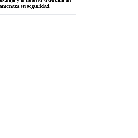
esalojo y el deterioro de cuartel
amenaza su seguridad