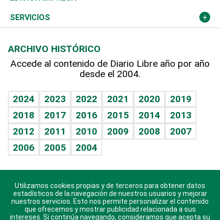
Resto del mundo
Economía personal
Podcast Arte Libre
Más deportes
Columnistas
Cambio climático
Opinión
SERVICIOS
Macroeconomía
Mi mascota
Resultados deportivos
Lecturas
Planeta
Efemérides
ARCHIVO HISTÓRICO
Hablando con el pediatra
Línea de hit
Más firmas
Hecho en casa
Cumpleaños
Accede al contenido de Diario Libre año por año
desde el 2004.
Diario de nutrición
BRV
Mundo gamer
RSS
Vida y familia
TBT Deportivo
Guía del dinero
Horóscopos
2024
2023
2022
2021
2020
2019
Eñe
2018
2017
2016
2015
2014
2013
Crucigramas
2012
2011
2010
2009
2008
2007
Celebrando la vida
2006
2005
2004
Sin complejos
En pocas palabras
Utilizamos cookies propias y de terceros para obtener datos
Descarga nuestras aplicaciones para Android, iOS y
Escuchando al corazón
estadísticos de la navegación de nuestros usuarios y mejorar
sistema Huawei.
nuestros servicios. Esto nos permite personalizar el contenido
que ofrecemos y mostrar publicidad relacionada a sus
Economía Personal
intereses. Si continúa navegando, consideramos que acepta su