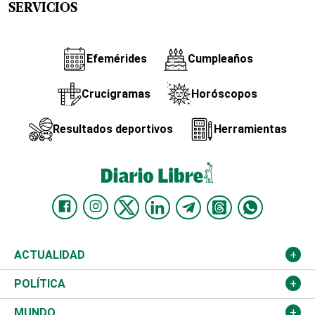
SERVICIOS
Efemérides
Cumpleaños
Crucigramas
Horóscopos
Resultados deportivos
Herramientas
ACTUALIDAD
Nacional
POLÍTICA
Ciudad
Partidos
MUNDO