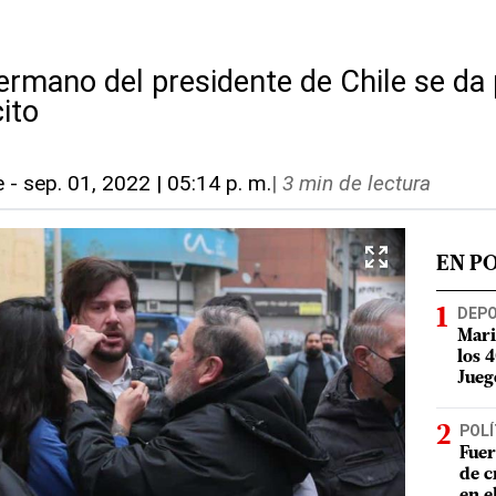
hermano del presidente de Chile se da
cito
e
-
sep. 01, 2022 | 05:14 p. m.
|
3 min de lectura
EN P
DEP
Mari
los 
Jueg
POLÍ
Fuer
de c
en e