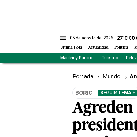
27
°C
80.
05 de agosto del 2026
Última Hora
Actualidad
Política
M
Marileidy Paulino
Turismo
Rele
Portada
Mundo
Am
BORIC
SEGUIR TEMA +
Agreden 
president