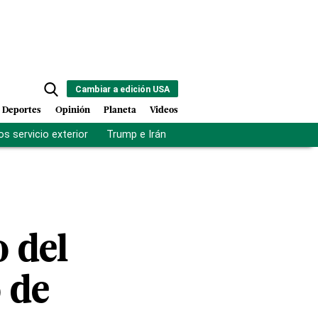
Cambiar a edición USA
Deportes
Opinión
Planeta
Videos
s servicio exterior
Trump e Irán
Fuerza antipandillas Haití
 del
o de