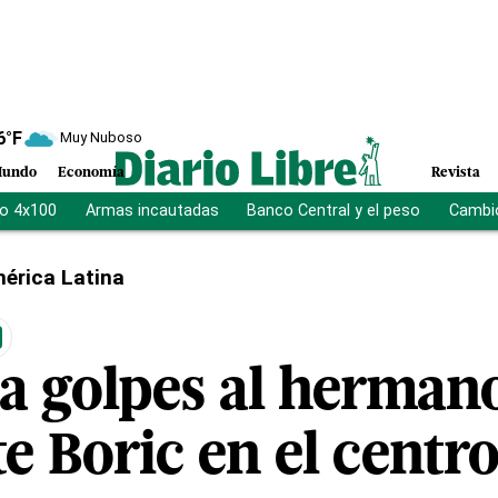
6
°F
Muy Nuboso
undo
Economía
Revista
vo 4x100
Armas incautadas
Banco Central y el peso
Cambio
érica Latina
a golpes al hermano
e Boric en el centr