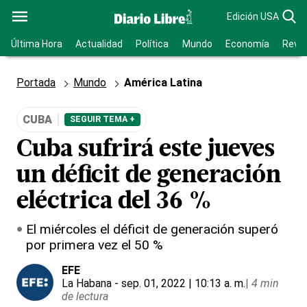
Edición USA
Última Hora
Actualidad
Política
Mundo
Economía
Revis
Portada
Mundo
América Latina
CUBA
SEGUIR TEMA +
Cuba sufrirá este jueves
un déficit de generación
eléctrica del 36 %
El miércoles el déficit de generación superó
por primera vez el 50 %
EFE
La Habana
- sep. 01, 2022 | 10:13 a. m.
|
4 min
de lectura