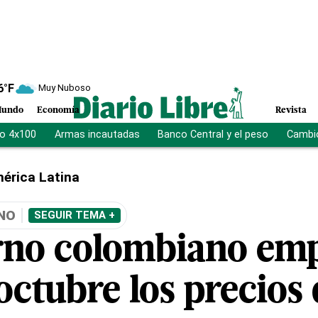
6
°F
Muy Nuboso
undo
Economía
Revista
vo 4x100
Armas incautadas
Banco Central y el peso
Cambio
érica Latina
NO
SEGUIR TEMA +
rno colombiano emp
octubre los precios 