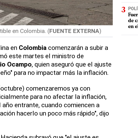
POLÍ
Fuer
de c
en e
ible en Colombia. (
FUENTE EXTERNA
)
lina en
Colombia
comenzarán a subir a
rmó este martes el ministro de
io Ocampo
, quien aseguró que el ajuste
eño" para no impactar más la inflación.
 (octubre) comenzaremos ya con
ialmente para no afectar la inflación,
el año entrante, cuando comiencen a
flación hacerlo un poco más rápido", dijo
e Hacienda subrayó que "el ajuste es