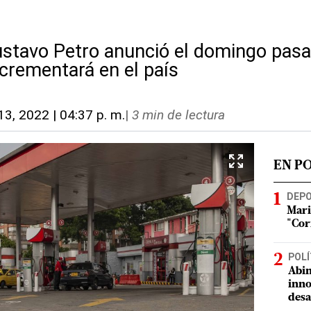
ustavo Petro anunció el domingo pasa
ncrementará en el país
13, 2022 | 04:37 p. m.
|
3 min de lectura
EN P
DEP
Mari
"Cor
POLÍ
Abin
inno
desa