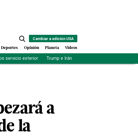
Cambiar a edición USA
Deportes
Opinión
Planeta
Videos
s servicio exterior
Trump e Irán
Fuerza antipandillas Haití
ezará a
de la