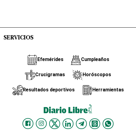
SERVICIOS
Efemérides
Cumpleaños
Crucigramas
Horóscopos
Resultados deportivos
Herramientas