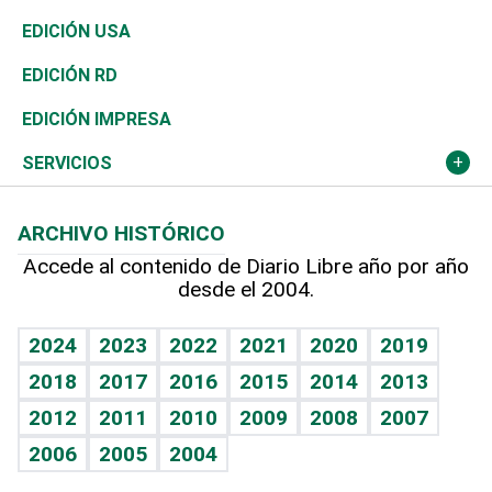
Reportajes
África
Vivienda
Buena Vida
Ciclismo
En Directo
Tecnología
Economía
EDICIÓN USA
Ocenanía
Telecom.
Sociales
Tenis
El Espía
Historia
Revista
EDICIÓN RD
Caribe
Global y variable
Novedades
Olimpismo
Noticiero Poteleche
Martes de tecnología
Deportes
EDICIÓN IMPRESA
Resto del mundo
Economía personal
Podcast Arte Libre
Más deportes
Columnistas
Cambio climático
Opinión
SERVICIOS
Macroeconomía
Mi mascota
Resultados deportivos
Lecturas
Planeta
Efemérides
ARCHIVO HISTÓRICO
Hablando con el pediatra
Línea de hit
Más firmas
Hecho en casa
Cumpleaños
Accede al contenido de Diario Libre año por año
desde el 2004.
Diario de nutrición
BRV
Mundo gamer
RSS
Vida y familia
TBT Deportivo
Guía del dinero
Horóscopos
2024
2023
2022
2021
2020
2019
Eñe
2018
2017
2016
2015
2014
2013
Crucigramas
2012
2011
2010
2009
2008
2007
Celebrando la vida
2006
2005
2004
Sin complejos