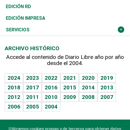
Ocenanía
Telecom.
Sociales
Tenis
El Espía
Historia
Revista
EDICIÓN RD
Caribe
Global y variable
Novedades
Olimpismo
Noticiero Poteleche
Martes de tecnología
Deportes
EDICIÓN IMPRESA
Resto del mundo
Economía personal
Podcast Arte Libre
Más deportes
Columnistas
Cambio climático
Opinión
SERVICIOS
Macroeconomía
Mi mascota
Resultados deportivos
Lecturas
Planeta
Efemérides
ARCHIVO HISTÓRICO
Hablando con el pediatra
Línea de hit
Más firmas
Hecho en casa
Cumpleaños
Accede al contenido de Diario Libre año por año
desde el 2004.
Diario de nutrición
BRV
Mundo gamer
RSS
Vida y familia
TBT Deportivo
Guía del dinero
Horóscopos
2024
2023
2022
2021
2020
2019
Eñe
2018
2017
2016
2015
2014
2013
Crucigramas
2012
2011
2010
2009
2008
2007
Celebrando la vida
2006
2005
2004
Sin complejos
En pocas palabras
Utilizamos cookies propias y de terceros para obtener datos