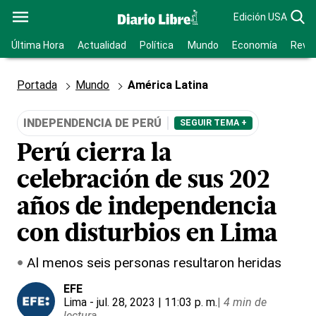
Edición USA
Última Hora
Actualidad
Política
Mundo
Economía
Revis
Portada
Mundo
América Latina
INDEPENDENCIA DE PERÚ
SEGUIR TEMA +
Perú cierra la
celebración de sus 202
años de independencia
con disturbios en Lima
Al menos seis personas resultaron heridas
EFE
Lima
- jul. 28, 2023 | 11:03 p. m.
|
4 min de
lectura