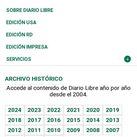
José Boquete
Asia
Consumo
Belleza
Golf
De buena tinta
Clima
Mundo
SOBRE DIARIO LIBRE
Reportajes
África
Vivienda
Buena Vida
Ciclismo
En Directo
Tecnología
Economía
EDICIÓN USA
Ocenanía
Telecom.
Sociales
Tenis
El Espía
Historia
Revista
EDICIÓN RD
Caribe
Global y variable
Novedades
Olimpismo
Noticiero Poteleche
Martes de tecnología
Deportes
EDICIÓN IMPRESA
Resto del mundo
Economía personal
Podcast Arte Libre
Más deportes
Columnistas
Cambio climático
Opinión
SERVICIOS
Macroeconomía
Mi mascota
Resultados deportivos
Lecturas
Planeta
Efemérides
ARCHIVO HISTÓRICO
Hablando con el pediatra
Línea de hit
Más firmas
Hecho en casa
Cumpleaños
Accede al contenido de Diario Libre año por año
desde el 2004.
Diario de nutrición
BRV
Mundo gamer
RSS
Vida y familia
TBT Deportivo
Guía del dinero
Horóscopos
2024
2023
2022
2021
2020
2019
Eñe
2018
2017
2016
2015
2014
2013
Crucigramas
2012
2011
2010
2009
2008
2007
Celebrando la vida