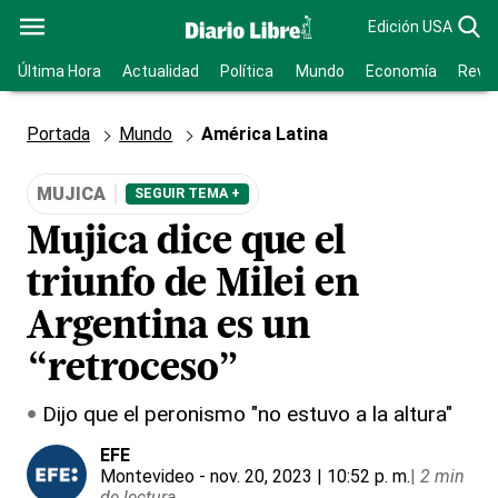
Edición USA
Última Hora
Actualidad
Política
Mundo
Economía
Revis
Portada
Mundo
América Latina
MUJICA
SEGUIR TEMA +
Mujica dice que el
triunfo de Milei en
Argentina es un
“retroceso”
Dijo que el peronismo "no estuvo a la altura"
EFE
Montevideo
- nov. 20, 2023 | 10:52 p. m.
|
2 min
de lectura