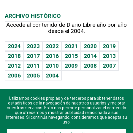
Macroeconomía
Mi mascota
Resultados deportivos
Lecturas
Planeta
Efemérides
ARCHIVO HISTÓRICO
Hablando con el pediatra
Línea de hit
Más firmas
Hecho en casa
Cumpleaños
Accede al contenido de Diario Libre año por año
desde el 2004.
Diario de nutrición
BRV
Mundo gamer
RSS
Vida y familia
TBT Deportivo
Guía del dinero
Horóscopos
2024
2023
2022
2021
2020
2019
Eñe
2018
2017
2016
2015
2014
2013
Crucigramas
2012
2011
2010
2009
2008
2007
Celebrando la vida
2006
2005
2004
Sin complejos
En pocas palabras
Utilizamos cookies propias y de terceros para obtener datos
Descarga nuestras aplicaciones para Android, iOS y
Escuchando al corazón
estadísticos de la navegación de nuestros usuarios y mejorar
sistema Huawei.
nuestros servicios. Esto nos permite personalizar el contenido
que ofrecemos y mostrar publicidad relacionada a sus
Economía Personal
intereses. Si continúa navegando, consideramos que acepta su
uso.
Consulta Libre