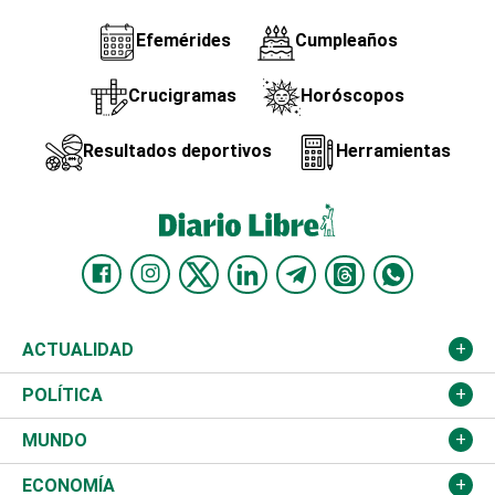
Efemérides
Cumpleaños
Crucigramas
Horóscopos
Resultados deportivos
Herramientas
ACTUALIDAD
Nacional
POLÍTICA
Ciudad
Partidos
MUNDO
Educación
JCE
Estados Unidos
ECONOMÍA