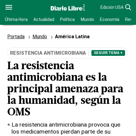
Edición USA
Última Hora
Actualidad
Política
Mundo
Economía
Revis
Portada
Mundo
América Latina
RESISTENCIA ANTIMICROBIANA
SEGUIR TEMA +
La resistencia
antimicrobiana es la
principal amenaza para
la humanidad, según la
OMS
La resistencia antimicrobiana provoca que
los medicamentos pierdan parte de su