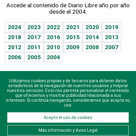
Línea de hit
Más firmas
Hecho en casa
Cumpleaños
Accede al contenido de Diario Libre año por año
desde el 2004.
Diario de nutrición
BRV
Mundo gamer
RSS
Vida y familia
TBT Deportivo
Guía del dinero
Horóscopos
2024
2023
2022
2021
2020
2019
Eñe
2018
2017
2016
2015
2014
2013
Crucigramas
2012
2011
2010
2009
2008
2007
Celebrando la vida
2006
2005
2004
Sin complejos
En pocas palabras
Utilizamos cookies propias y de terceros para obtener datos
Descarga nuestras aplicaciones para Android, iOS y
Escuchando al corazón
estadísticos de la navegación de nuestros usuarios y mejorar
sistema Huawei.
nuestros servicios. Esto nos permite personalizar el contenido
que ofrecemos y mostrar publicidad relacionada a sus
Economía Personal
intereses. Si continúa navegando, consideramos que acepta su
uso.
Consulta Libre
Acepto el uso de cookies
© 2021 Diario Libre, todos los derechos reservados.
Consulta el
Aviso Legal
. Ponte en
Contacto
con
Más información y Aviso Legal
nosotros y conoce más sobre Diario Libre