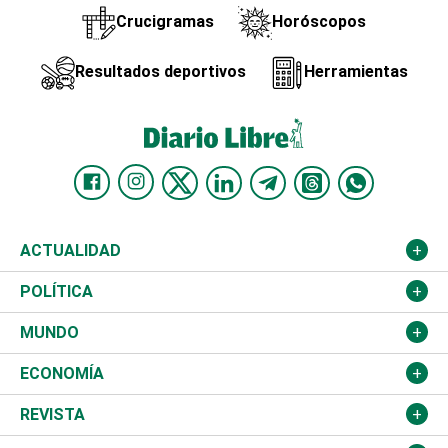
Crucigramas
Horóscopos
Resultados deportivos
Herramientas
ACTUALIDAD
Nacional
POLÍTICA
Ciudad
Partidos
MUNDO
Educación
JCE
Estados Unidos
ECONOMÍA
Salud
TSE
América Latina
Finanzas
REVISTA