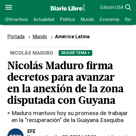
Edición USA
Última Hora
Actualidad
Política
Mundo
Economía
Revis
Portada
Mundo
América Latina
NICOLÁS MADURO
SEGUIR TEMA +
Nicolás Maduro firma
decretos para avanzar
en la anexión de la zona
disputada con Guyana
Maduro mantuvo hoy su promesa de trabajar
en la "recuperación" de la Guayana Esequiba
EFE