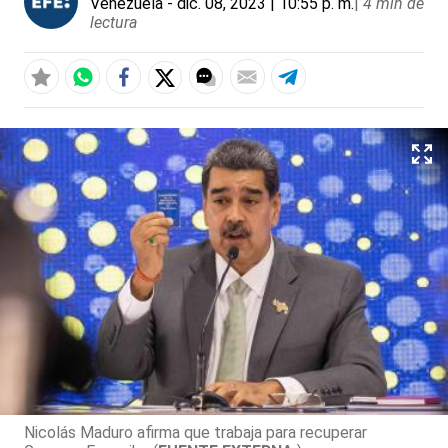
Venezuela
- dic. 08, 2023 | 10:55 p. m.
|
4 min de
lectura
Nicolás Maduro afirma que trabaja para recuperar