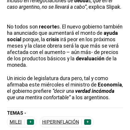
incluso en renegociaciones de
deuda
s, que en el
caso argentino, no se llevará a cabo”
, explica Slipak.
No todos son
recorte
s. El nuevo gobierno también
ha anunciado que aumentará el monto de
ayuda
social
porque, la
crisis
irá peor en los próximos
meses y la clase obrera será la que más se verá
afectada con el aumento – aún más- de precios
de los productos básicos y la
devaluación
de la
moneda.
Un inicio de legislatura dura pero, tal y como
afirmaba este miércoles el ministro de
Economía
,
el gobierno prefiere
“decir una
verdad
incómoda
que una mentira confortable”
a los argentinos.
TEMAS -
MILEI
HIPERINFLACIÓN
+
+