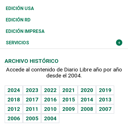
Reportajes
África
Vivienda
Buena Vida
Ciclismo
En Directo
Tecnología
Economía
EDICIÓN USA
Ocenanía
Telecom.
Sociales
Tenis
El Espía
Historia
Revista
EDICIÓN RD
Caribe
Global y variable
Novedades
Olimpismo
Noticiero Poteleche
Martes de tecnología
Deportes
EDICIÓN IMPRESA
Resto del mundo
Economía personal
Podcast Arte Libre
Más deportes
Columnistas
Cambio climático
Opinión
SERVICIOS
Macroeconomía
Mi mascota
Resultados deportivos
Lecturas
Planeta
Efemérides
ARCHIVO HISTÓRICO
Hablando con el pediatra
Línea de hit
Más firmas
Hecho en casa
Cumpleaños
Accede al contenido de Diario Libre año por año
desde el 2004.
Diario de nutrición
BRV
Mundo gamer
RSS
Vida y familia
TBT Deportivo
Guía del dinero
Horóscopos
2024
2023
2022
2021
2020
2019
Eñe
2018
2017
2016
2015
2014
2013
Crucigramas
2012
2011
2010
2009
2008
2007
Celebrando la vida
2006
2005
2004
Sin complejos