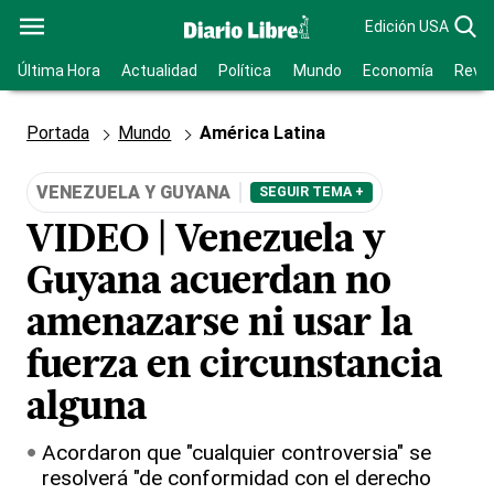
Edición USA
Última Hora
Actualidad
Política
Mundo
Economía
Revis
Portada
Mundo
América Latina
VENEZUELA Y GUYANA
SEGUIR TEMA +
VIDEO | Venezuela y
Guyana acuerdan no
amenazarse ni usar la
fuerza en circunstancia
alguna
Acordaron que "cualquier controversia" se
resolverá "de conformidad con el derecho