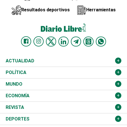
Resultados deportivos
Herramientas
ACTUALIDAD
Nacional
POLÍTICA
Ciudad
Partidos
MUNDO
Educación
JCE
Estados Unidos
ECONOMÍA
Salud
TSE
América Latina
Finanzas
REVISTA
Justicia
Congreso Nacional
Haití
Turismo
Música
DEPORTES