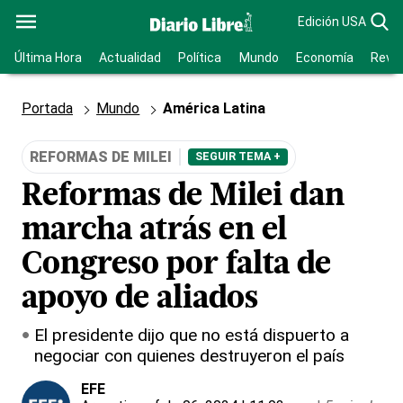
Edición USA
Última Hora
Actualidad
Política
Mundo
Economía
Revis
Portada
Mundo
América Latina
REFORMAS DE MILEI
SEGUIR TEMA +
Reformas de Milei dan
marcha atrás en el
Congreso por falta de
apoyo de aliados
El presidente dijo que no está dispuerto a
negociar con quienes destruyeron el país
EFE