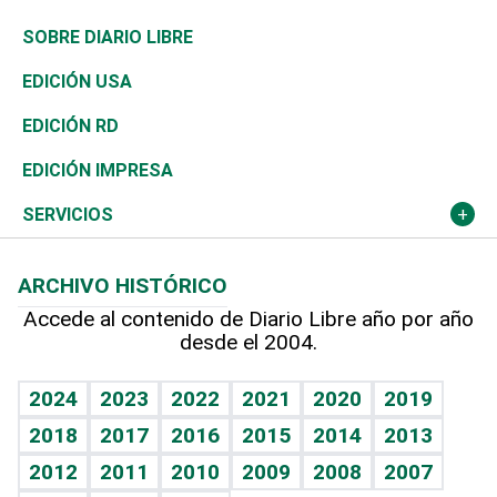
José Boquete
Asia
Consumo
Belleza
Golf
De buena tinta
Clima
Mundo
SOBRE DIARIO LIBRE
Reportajes
África
Vivienda
Buena Vida
Ciclismo
En Directo
Tecnología
Economía
EDICIÓN USA
Ocenanía
Telecom.
Sociales
Tenis
El Espía
Historia
Revista
EDICIÓN RD
Caribe
Global y variable
Novedades
Olimpismo
Noticiero Poteleche
Martes de tecnología
Deportes
EDICIÓN IMPRESA
Resto del mundo
Economía personal
Podcast Arte Libre
Más deportes
Columnistas
Cambio climático
Opinión
SERVICIOS
Macroeconomía
Mi mascota
Resultados deportivos
Lecturas
Planeta
Efemérides
ARCHIVO HISTÓRICO
Hablando con el pediatra
Línea de hit
Más firmas
Hecho en casa
Cumpleaños
Accede al contenido de Diario Libre año por año
desde el 2004.
Diario de nutrición
BRV
Mundo gamer
RSS
Vida y familia
TBT Deportivo
Guía del dinero
Horóscopos
2024
2023
2022
2021
2020
2019
Eñe
2018
2017
2016
2015
2014
2013
Crucigramas
2012
2011
2010
2009
2008
2007
Celebrando la vida