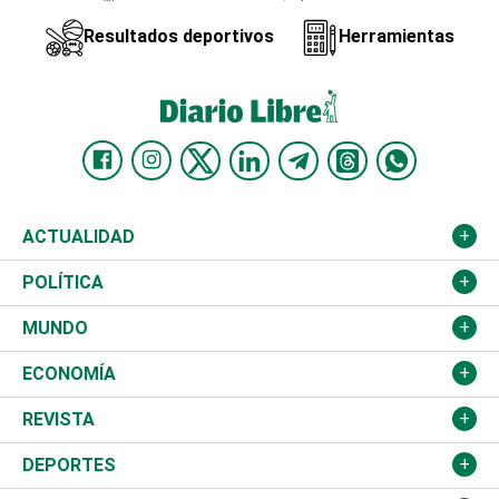
Resultados deportivos
Herramientas
ACTUALIDAD
Nacional
POLÍTICA
Ciudad
Partidos
MUNDO
Educación
JCE
Estados Unidos
ECONOMÍA
Salud
TSE
América Latina
Finanzas
REVISTA
Justicia
Congreso Nacional
Haití
Turismo
Música
DEPORTES