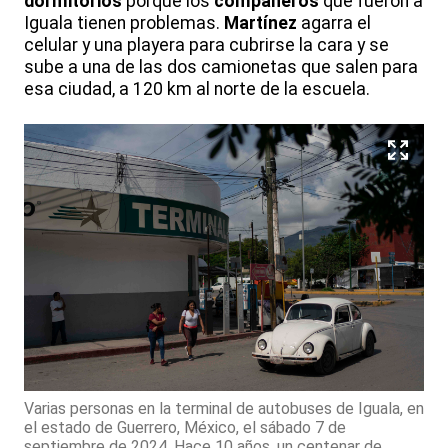
dormitorios
porque los
compañeros
que fueron a
Iguala tienen problemas.
Martínez
agarra el
celular y una playera para cubrirse la cara y se
sube a una de las dos camionetas que salen para
esa ciudad, a 120 km al norte de la escuela.
Varias personas en la terminal de autobuses de Iguala, en
el estado de Guerrero, México, el sábado 7 de
septiembre de 2024. Hace 10 años, un centenar de