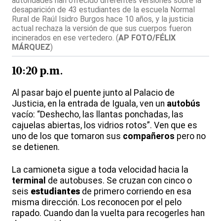
autoridades han ofrecido diferentes versiones sobre la
desaparición de 43 estudiantes de la escuela Normal
Rural de Raúl Isidro Burgos hace 10 años, y la justicia
actual rechaza la versión de que sus cuerpos fueron
incinerados en ese vertedero.
(
AP FOTO/FÉLIX
MÁRQUEZ
)
10:20 p.m.
Al pasar bajo el puente junto al Palacio de
Justicia, en la entrada de Iguala, ven un
autobús
vacío: “Deshecho, las llantas ponchadas, las
cajuelas abiertas, los vidrios rotos”. Ven que es
uno de los que tomaron sus
compañeros
pero no
se detienen.
La camioneta sigue a toda velocidad hacia la
terminal
de autobuses. Se cruzan con cinco o
seis
estudiantes
de primero corriendo en esa
misma dirección. Los reconocen por el pelo
rapado. Cuando dan la vuelta para recogerles han