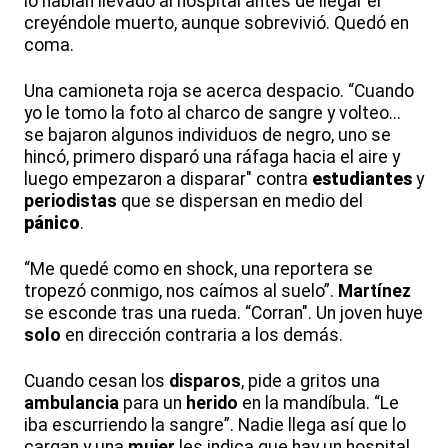
lo habían llevado al hospital antes de llegar él
creyéndole muerto, aunque sobrevivió. Quedó en
coma.
Una camioneta roja se acerca despacio. “Cuando
yo le tomo la foto al charco de sangre y volteo...
se bajaron algunos individuos de negro, uno se
hincó, primero disparó una ráfaga hacia el aire y
luego empezaron a disparar" contra
estudiantes
y
periodistas
que se dispersan en medio del
pánico
.
“Me quedé como en shock, una reportera se
tropezó conmigo, nos caímos al suelo”.
Martínez
se esconde tras una rueda. “Corran". Un joven huye
solo
en dirección contraria a los demás.
Cuando cesan los
disparos
, pide a gritos una
ambulancia
para un
herido
en la mandíbula. “Le
iba escurriendo la sangre”. Nadie llega así que lo
cargan y una
mujer
les indica que hay un hospital