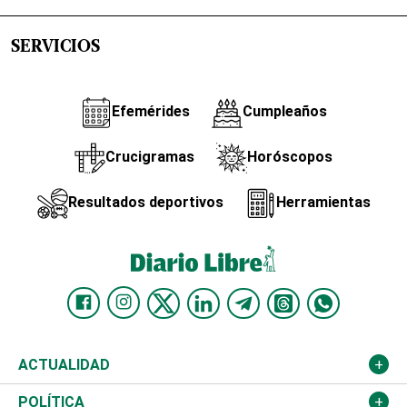
SERVICIOS
Efemérides
Cumpleaños
Crucigramas
Horóscopos
Resultados deportivos
Herramientas
ACTUALIDAD
Nacional
POLÍTICA