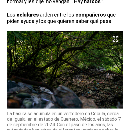
normal y les dije ‘no vengan... Hay
narcos
'”.
Los
celulares
arden entre los
compañeros
que
piden ayuda y los que quieren saber qué pasa.
La basura se acumula en un vertedero en Cocula, cerca
de Iguala, en el estado de Guerrero, México, el sábado 7
de septiembre de 2024. Con el paso de los años, las