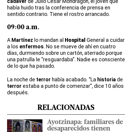
cadáver
de Julio César Mondragón, el joven que
había huido tras la conferencia de prensa en
sentido contrario. Tiene el rostro arrancado.
09:00 a.m.
A
Martínez
lo mandan al
Hospital
General a cuidar
a los
enfermos
. No se mueve de ahí en cuatro
días, durmiendo sobre un cartón, aterrado porque
una patrulla le “resguardaba”. Nadie es consciente
de lo que ha pasado.
La noche de
terror
había acabado. “La
historia
de
terror
estaba a punto de comenzar”, dice 10 años
después.
RELACIONADAS
Ayotzinapa: familiares de
desaparecidos tienen