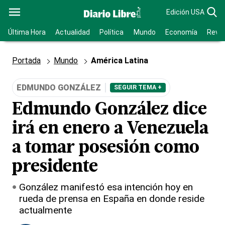
Edición USA
Última Hora
Actualidad
Política
Mundo
Economía
Revis
Portada
Mundo
América Latina
EDMUNDO GONZÁLEZ
SEGUIR TEMA +
Edmundo González dice
irá en enero a Venezuela
a tomar posesión como
presidente
González manifestó esa intención hoy en
rueda de prensa en España en donde reside
actualmente