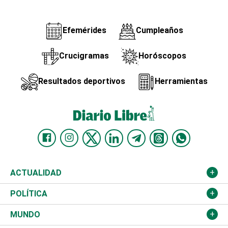
Efemérides
Cumpleaños
Crucigramas
Horóscopos
Resultados deportivos
Herramientas
ACTUALIDAD
Nacional
POLÍTICA
Ciudad
Partidos
MUNDO