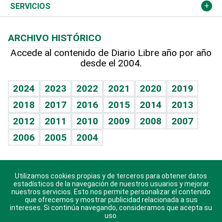
Resto del mundo
Economía personal
Podcast Arte Libre
Más deportes
Columnistas
Cambio climático
Opinión
SERVICIOS
Macroeconomía
Mi mascota
Resultados deportivos
Lecturas
Planeta
Efemérides
ARCHIVO HISTÓRICO
Hablando con el pediatra
Línea de hit
Más firmas
Hecho en casa
Cumpleaños
Accede al contenido de Diario Libre año por año
desde el 2004.
Diario de nutrición
BRV
Mundo gamer
RSS
Vida y familia
TBT Deportivo
Guía del dinero
Horóscopos
2024
2023
2022
2021
2020
2019
Eñe
2018
2017
2016
2015
2014
2013
Crucigramas
2012
2011
2010
2009
2008
2007
Celebrando la vida
2006
2005
2004
Sin complejos
En pocas palabras
Utilizamos cookies propias y de terceros para obtener datos
Descarga nuestras aplicaciones para Android, iOS y
Escuchando al corazón
estadísticos de la navegación de nuestros usuarios y mejorar
sistema Huawei.
nuestros servicios. Esto nos permite personalizar el contenido
que ofrecemos y mostrar publicidad relacionada a sus
Economía Personal
intereses. Si continúa navegando, consideramos que acepta su
uso.