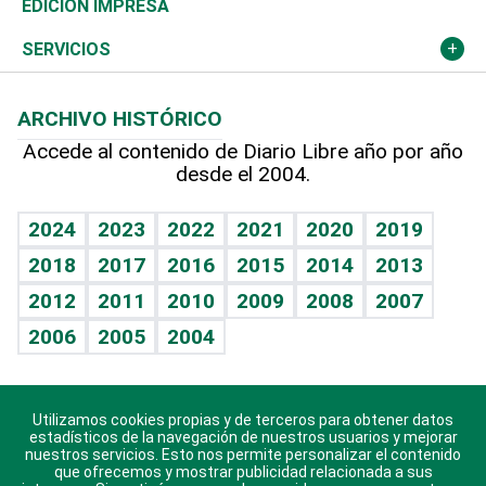
Global y variable
Novedades
Olimpismo
Noticiero Poteleche
Martes de tecnología
Deportes
EDICIÓN IMPRESA
Resto del mundo
Economía personal
Podcast Arte Libre
Más deportes
Columnistas
Cambio climático
Opinión
SERVICIOS
Macroeconomía
Mi mascota
Resultados deportivos
Lecturas
Planeta
Efemérides
ARCHIVO HISTÓRICO
Hablando con el pediatra
Línea de hit
Más firmas
Hecho en casa
Cumpleaños
Accede al contenido de Diario Libre año por año
desde el 2004.
Diario de nutrición
BRV
Mundo gamer
RSS
Vida y familia
TBT Deportivo
Guía del dinero
Horóscopos
2024
2023
2022
2021
2020
2019
Eñe
2018
2017
2016
2015
2014
2013
Crucigramas
2012
2011
2010
2009
2008
2007
Celebrando la vida
2006
2005
2004
Sin complejos
En pocas palabras
Utilizamos cookies propias y de terceros para obtener datos
Descarga nuestras aplicaciones para Android, iOS y
Escuchando al corazón
estadísticos de la navegación de nuestros usuarios y mejorar
sistema Huawei.
nuestros servicios. Esto nos permite personalizar el contenido
que ofrecemos y mostrar publicidad relacionada a sus
Economía Personal