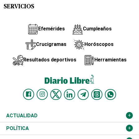
SERVICIOS
Efemérides
Cumpleaños
Crucigramas
Horóscopos
Resultados deportivos
Herramientas
ACTUALIDAD
Nacional
POLÍTICA