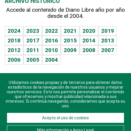
ARCHIVO HISTÓRICO
Hablando con el pediatra
Línea de hit
Más firmas
Hecho en casa
Cumpleaños
Accede al contenido de Diario Libre año por año
desde el 2004.
Diario de nutrición
BRV
Mundo gamer
RSS
Vida y familia
TBT Deportivo
Guía del dinero
Horóscopos
2024
2023
2022
2021
2020
2019
Eñe
2018
2017
2016
2015
2014
2013
Crucigramas
2012
2011
2010
2009
2008
2007
Celebrando la vida
2006
2005
2004
Sin complejos
En pocas palabras
Utilizamos cookies propias y de terceros para obtener datos
Descarga nuestras aplicaciones para Android, iOS y
Escuchando al corazón
estadísticos de la navegación de nuestros usuarios y mejorar
sistema Huawei.
nuestros servicios. Esto nos permite personalizar el contenido
que ofrecemos y mostrar publicidad relacionada a sus
Economía Personal
intereses. Si continúa navegando, consideramos que acepta su
uso.
Consulta Libre
Acepto el uso de cookies
© 2021 Diario Libre, todos los derechos reservados.
Consulta el
Aviso Legal
. Ponte en
Contacto
con
Más información y Aviso Legal