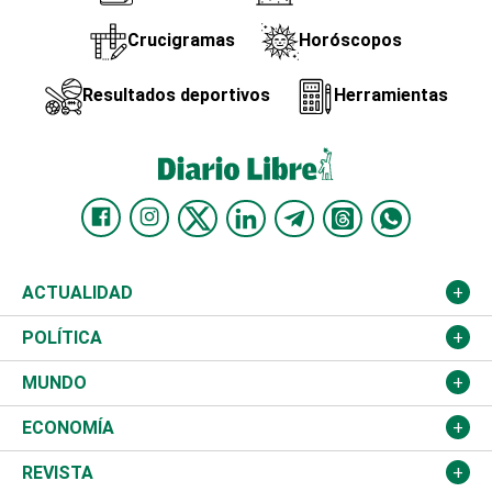
Crucigramas
Horóscopos
Resultados deportivos
Herramientas
ACTUALIDAD
Nacional
POLÍTICA
Ciudad
Partidos
MUNDO
Educación
JCE
Estados Unidos
ECONOMÍA
Salud
TSE
América Latina
Finanzas
REVISTA