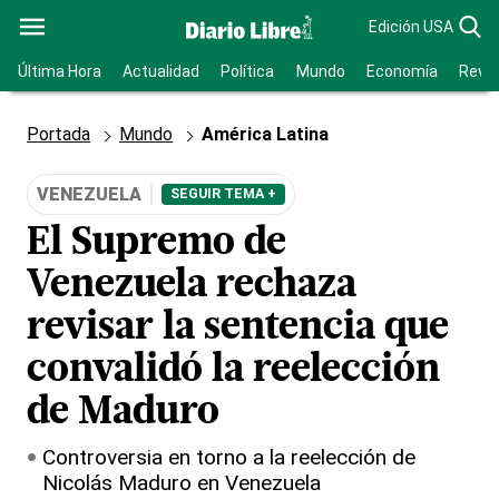
Edición USA
Última Hora
Actualidad
Política
Mundo
Economía
Revis
Portada
Mundo
América Latina
VENEZUELA
SEGUIR TEMA +
El Supremo de
Venezuela rechaza
revisar la sentencia que
convalidó la reelección
de Maduro
Controversia en torno a la reelección de
Nicolás Maduro en Venezuela