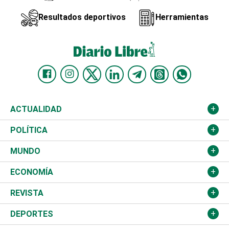
Resultados deportivos
Herramientas
ACTUALIDAD
Nacional
POLÍTICA
Ciudad
Partidos
MUNDO
Educación
JCE
Estados Unidos
ECONOMÍA
Salud
TSE
América Latina
Finanzas
REVISTA
Justicia
Congreso Nacional
Haití
Turismo
Música
DEPORTES