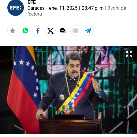
EFE
Caracas
- ene. 11, 2025 | 08:47 p. m.
|
3 min de
lectura