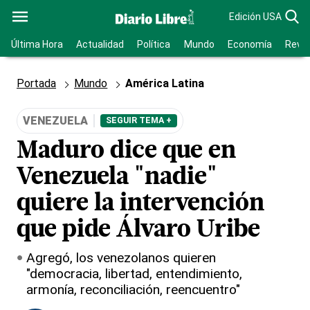
Edición USA
Última Hora
Actualidad
Política
Mundo
Economía
Revis
Portada
Mundo
América Latina
VENEZUELA
SEGUIR TEMA +
Maduro dice que en
Venezuela "nadie"
quiere la intervención
que pide Álvaro Uribe
Agregó, los venezolanos quieren
"democracia, libertad, entendimiento,
armonía, reconciliación, reencuentro"