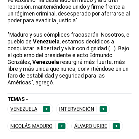
venezolano "ha desafiado el miedo y la brutal
represión, manteniéndose unido y firme frente a
un régimen criminal, desesperado por aferrarse al
poder para evadir la justicia".
"Maduro y sus cómplices fracasarán. Nosotros, el
pueblo de
Venezuela
, estamos decididos a
conquistar la libertad y vivir con dignidad (...). Bajo
el gobierno del presidente electo Edmundo
González,
Venezuela
resurgirá más fuerte, más
libre y más unida que nunca, convirtiéndose en un
faro de estabilidad y seguridad para las
Américas", agregó.
TEMAS -
VENEZUELA
INTERVENCIÓN
+
+
NICOLÁS MADURO
ÁLVARO URIBE
+
+