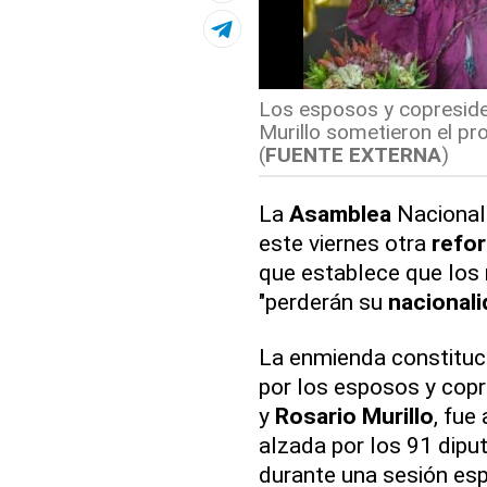
Los esposos y copreside
Murillo sometieron el pr
(
FUENTE EXTERNA
)
La
Asamblea
Nacional
este viernes otra
refo
que establece que los
"perderán su
nacionali
La enmienda constituci
por los esposos y cop
y
Rosario
Murillo
, fue
alzada por los 91 dipu
durante una sesión esp