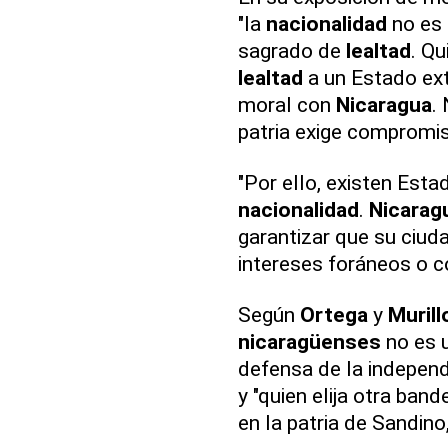
"la
nacionalidad
no es 
sagrado de
lealtad
. Qu
lealtad
a un Estado extr
moral con
Nicaragua
.
patria exige compromis
"Por ello, existen Est
nacionalidad
.
Nicarag
garantizar que su ciud
intereses foráneos o co
Según
Ortega
y
Murill
nicaragüenses
no es u
defensa de la indepen
y "quien elija otra ban
en la patria de Sandino, 