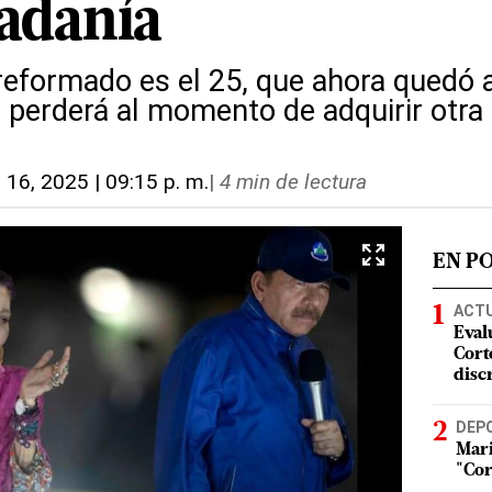
dadanía
 reformado es el 25, que ahora quedó a
 perderá al momento de adquirir otra 
 16, 2025 | 09:15 p. m.
|
4 min de lectura
EN P
ACT
Eval
Corte
disc
DEP
Mari
"Cor