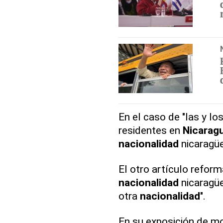
En el caso de "las y lo
residentes en
Nicarag
nacionalidad
nicaragüe
El otro artículo reform
nacionalidad
nicaragü
otra
nacionalidad
".
En su exposición de m