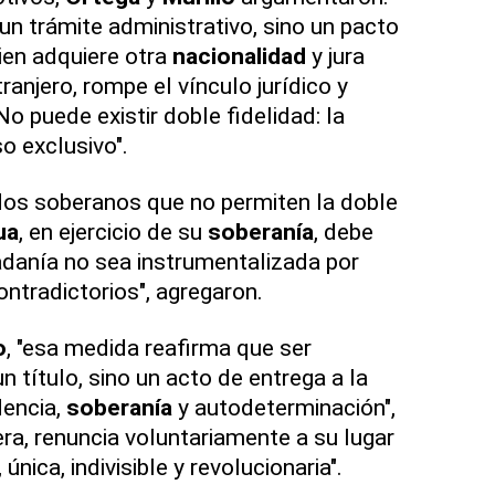
un trámite administrativo, sino un pacto
ien adquiere otra
nacionalidad
y jura
anjero, rompe el vínculo jurídico y
 No puede existir doble fidelidad: la
o exclusivo".
ados soberanos que no permiten la doble
ua
, en ejercicio de su
soberanía
, debe
adanía no sea instrumentalizada por
ntradictorios", agregaron.
o
, "esa medida reafirma que ser
n título, sino un acto de entrega a la
dencia,
soberanía
y autodeterminación",
dera, renuncia voluntariamente a su lugar
única, indivisible y revolucionaria".