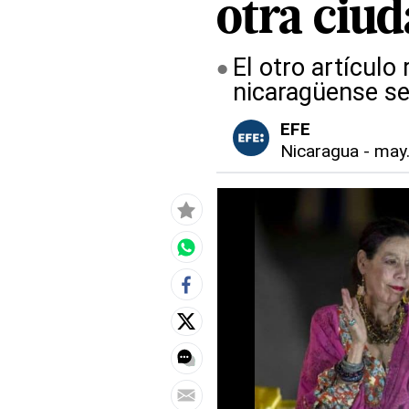
otra ciu
El otro artículo
nicaragüense se
EFE
Nicaragua
-
may.