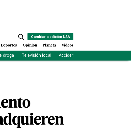
Cambiar a edición USA
Deportes
Opinión
Planeta
Videos
e droga
Televisión local
Accidente Los Ríos
Fuerza antipand
iento
 adquieren