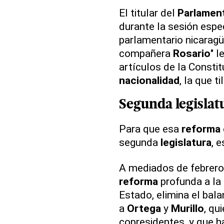
El titular del
Parlamen
durante la sesión espec
parlamentario nicarag
compañera
Rosario
" l
artículos de la Constitu
nacionalidad
, la que 
Segunda legislat
Para que esa
reforma
segunda
legislatura
, 
A mediados de febrero
reforma
profunda a la 
Estado, elimina el bal
a
Ortega
y
Murillo
, qu
copresidentes, y que h