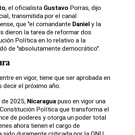
to
, el oficialista
Gustavo
Porras, dijo
ial, transmitida por el canal
üense, que "el comandante
Daniel
y la
es dieron la tarea de reformar dos
ción Política en lo relativo a la
tildó de "absolutamente democrático".
ura
entre en vigor, tiene que ser aprobada en
es decir el próximo año.
 de 2025,
Nicaragua
puso en vigor una
Constitución Política que transforma el
ance de poderes y otorga un poder total
ienes ahora tienen el cargo de
a sido duramente criticada por la ONU,