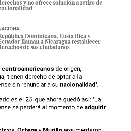
derechos y no ofrece solución a retiro de
nacionalidad
NACIONAL
República Dominicana, Costa Rica y
Ecuador llaman a Nicaragua restablecer
derechos de sus ciudadanos
s
centroamericanos
de origen,
ua
, tienen derecho de optar a la
nse sin renunciar a su
nacionalidad
".
ado es el 25, que ahora quedó así: "La
ense se perderá al momento de
adquirir
otivos,
Ortega
y
Murillo
argumentaron: