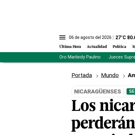
27
°C
80.
06 de agosto del 2026
Última Hora
Actualidad
Política
M
Oro Marileidy Paulino
Jueces Supr
Portada
Mundo
Am
NICARAGÜENSES
SE
Los nica
perderán