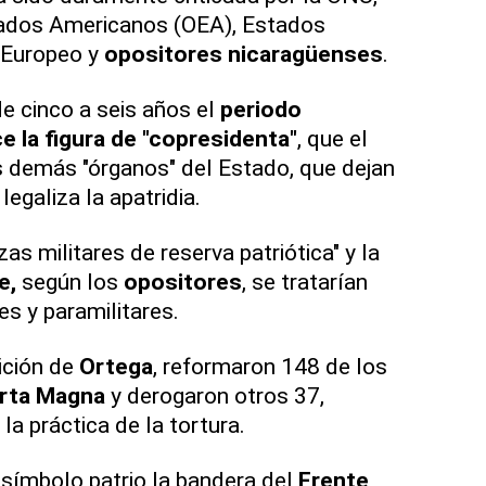
tados Americanos (OEA), Estados
Europeo y
opositores
nicaragüenses
.
e cinco a seis años el
periodo
e la figura de "copresidenta"
, que el
os demás "órganos" del Estado, que dejan
legaliza la apatridia.
as militares de reserva patriótica" y la
ue,
según los
opositores
, se tratarían
es y paramilitares.
ición de
Ortega
, reformaron 148 de los
arta Magna
y derogaron otros 37,
 la práctica de la tortura.
símbolo patrio la bandera del
Frente