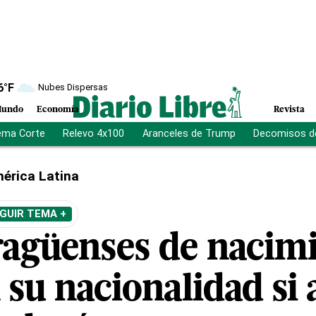
6
°F
Nubes Dispersas
undo
Economía
Revista
ema Corte
Relevo 4x100
Aranceles de Trump
Decomisos d
érica Latina
GUIR TEMA +
ragüenses de nacim
 su nacionalidad si