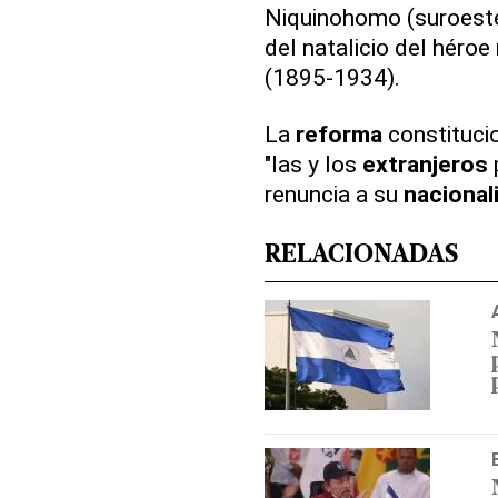
Niquinohomo (suroeste
del natalicio del héro
(1895-1934).
La
reforma
constitucio
"las y los
extranjeros
renuncia a su
nacional
RELACIONADAS