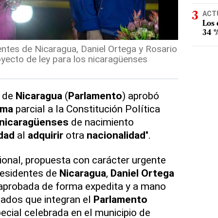
ACT
Los
34 %
ntes de Nicaragua, Daniel Ortega y Rosario
oyecto de ley para los nicaragüenses
 de
Nicaragua
(
Parlamento
) aprobó
rma
parcial a la Constitución Política
nicaragüenses
de nacimiento
dad
al
adquirir
otra
nacionalidad
".
onal, propuesta con carácter urgente
residentes de
Nicaragua
,
Daniel
Ortega
 aprobada de forma expedita y a mano
tados que integran el
Parlamento
ecial celebrada en el municipio de