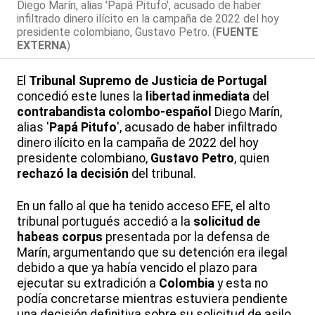
Diego Marín, alias 'Papá Pitufo', acusado de haber
infiltrado dinero ilícito en la campaña de 2022 del hoy
presidente colombiano, Gustavo Petro. (
FUENTE
EXTERNA
)
El
Tribunal Supremo de Justicia de Portugal
concedió este lunes la
libertad inmediata
del
contrabandista colombo-español
Diego Marín,
alias '
Papá Pitufo
', acusado de haber infiltrado
dinero ilícito en la campaña de 2022 del hoy
presidente colombiano,
Gustavo Petro
, quien
rechazó la decisión
del tribunal.
En un fallo al que ha tenido acceso EFE, el alto
tribunal portugués accedió a la
solicitud de
habeas corpus
presentada por la defensa de
Marín, argumentando que su detención era ilegal
debido a que ya había vencido el plazo para
ejecutar su extradición a
Colombia
y esta no
podía concretarse mientras estuviera pendiente
una decisión definitiva sobre su solicitud de asilo.