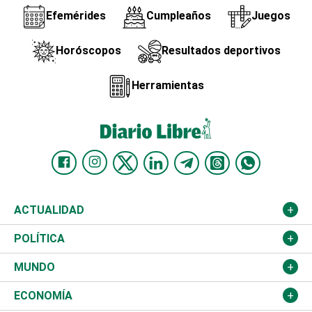
Efemérides
Cumpleaños
Juegos
Horóscopos
Resultados deportivos
Herramientas
ACTUALIDAD
Nacional
POLÍTICA
Ciudad
Partidos
MUNDO
Educación
JCE
Estados Unidos
ECONOMÍA