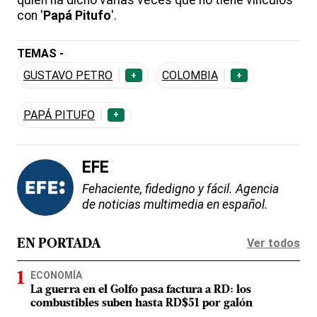
quien ha dicho varias veces que no tiene vínculos
con '
Papá Pitufo
'.
TEMAS -
GUSTAVO PETRO
COLOMBIA
+
+
PAPÁ PITUFO
+
EFE
Fehaciente, fidedigno y fácil. Agencia
de noticias multimedia en español.
Ver todos
EN PORTADA
ECONOMÍA
La guerra en el Golfo pasa factura a RD: los
combustibles suben hasta RD$51 por galón