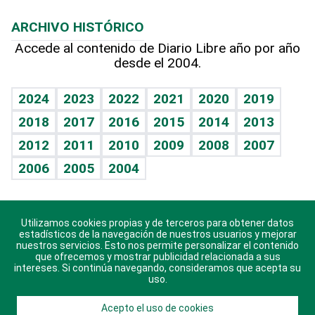
Macroeconomía
Mi mascota
Resultados deportivos
Noticiero Poteleche
Planeta
Efemérides
ARCHIVO HISTÓRICO
Hablando con el pediatra
Línea de hit
Columnistas
Hecho en casa
Cumpleaños
Accede al contenido de Diario Libre año por año
desde el 2004.
Diario de nutrición
Libreta deportiva
Lecturas
Mundo gamer
RSS
Vida y familia
BRV
Más firmas
Guía del dinero
Horóscopos
2024
2023
2022
2021
2020
2019
Eñe
TBT Deportivo
2018
2017
2016
2015
2014
2013
Juegos
2012
2011
2010
2009
2008
2007
Celebrando la vida
2006
2005
2004
Sin complejos
En pocas palabras
Utilizamos cookies propias y de terceros para obtener datos
Descarga nuestras aplicaciones para Android, iOS y
Escuchando al corazón
estadísticos de la navegación de nuestros usuarios y mejorar
sistema Huawei.
nuestros servicios. Esto nos permite personalizar el contenido
que ofrecemos y mostrar publicidad relacionada a sus
Economía Personal
intereses. Si continúa navegando, consideramos que acepta su
uso.
Consulta Libre
Acepto el uso de cookies