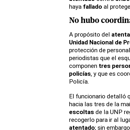
haya
fallado
al protege
No hubo coordin
A propósito del
atent
Unidad Nacional de P
protección de personali
periodistas que el es
componen
tres perso
policías
, y que es coo
Policía.
El funcionario detalló
hacia las tres de la ma
escoltas
de la UNP re
recogerlo para ir al lug
atentado
; sin embargo