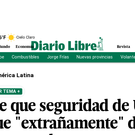
6
°F
Cielo Claro
undo
Economía
Revista
ibe
Combustibles
Jorge Frías
Nuevas provincias
Volant
érica Latina
R TEMA +
ce que seguridad de
ue "extrañamente" 