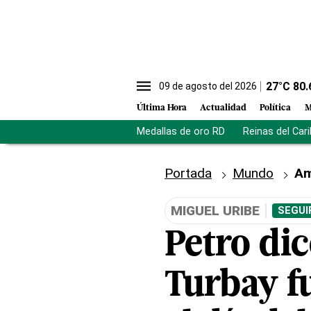
27
°C
80.
09 de agosto del 2026
Última Hora
Actualidad
Política
M
Medallas de oro RD
Reinas del Car
Portada
Mundo
Am
MIGUEL URIBE
SEGUI
Petro di
Turbay f