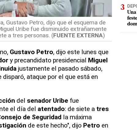
DEP
Una 
fest
a, Gustavo Petro, dijo que el esquema de
dom
Miguel Uribe fue disminuido extrañamente
ete a tres personas. (
FUENTE EXTERNA
)
ano,
Gustavo Petro
, dijo este lunes que
dor
y precandidato presidencial
Miguel
inuida
justamente el pasado sábado,
e disparó, ataque por el que está en
cción
del
senador Uribe
fue
te el día del
atentado
: de siete a
tres
onsejo de Seguridad
la máxima
stigación
de este hecho", dijo
Petro
en