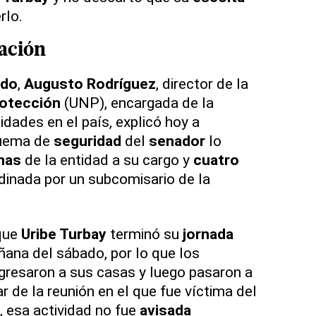
rlo.
ación
ado
,
Augusto Rodríguez
, director de la
rotección
(UNP), encargada de la
dades en el país, explicó hoy a
quema de
seguridad
del
senador
lo
nas
de la entidad a su cargo y
cuatro
rdinada por un subcomisario de la
 que
Uribe Turbay
terminó su
jornada
ñana del sábado, por lo que los
gresaron a sus casas y luego pasaron a
ar de la reunión en el que fue víctima del
, esa actividad no fue
avisada