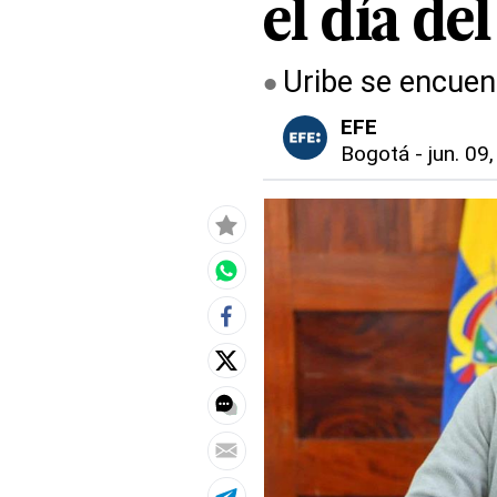
el día de
Uribe se encuent
EFE
Bogotá
-
jun. 09