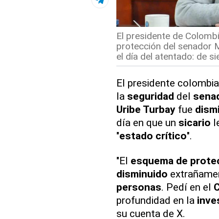
El presidente de Colombi
protección del senador 
el día del atentado: de si
El presidente colombi
la
seguridad
del
sena
Uribe Turbay
fue
dism
día en que un
sicario
l
"
estado crítico
".
"El
esquema de prote
disminuido
extrañamen
personas
. Pedí en el
C
profundidad en la
inve
su cuenta de X.