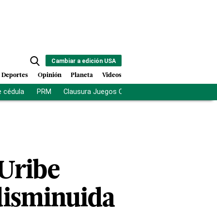
Cambiar a edición USA
Deportes
Opinión
Planeta
Videos
e cédula
PRM
Clausura Juegos Centroamericanos
De la Es
 Uribe
disminuida