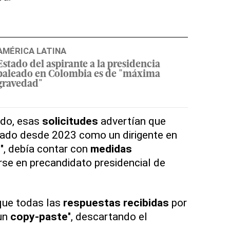
AMÉRICA LATINA
Estado del aspirante a la presidencia
baleado en Colombia es de "máxima
gravedad"
ado, esas
solicitudes
advertían que
rado desde 2023 como un dirigente en
o
", debía contar con
medidas
rse en precandidato presidencial de
que todas las
respuestas recibidas
por
"un
copy-paste
", descartando el