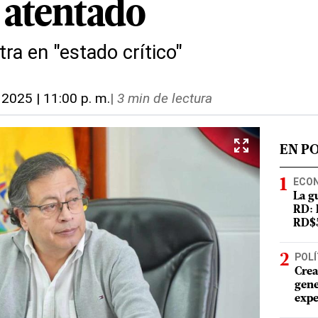
l atentado
ra en "estado crítico"
, 2025 | 11:00 p. m.
|
3 min de lectura
EN P
ECO
La g
RD: 
RD$5
POLÍ
Crea
gene
expe