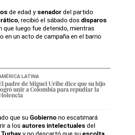
ños
de edad y
senador
del partido
rático
, recibió el sábado dos
disparos
n que luego fue detenido, mientras
o en un acto de campaña en el barrio
AMÉRICA LATINA
El padre de Miguel Uribe dice que su hijo
logró unir a Colombia para repudiar la
violencia
ado que su
Gobierno
no escatimará
ir a los
autores intelectuales
del
 Turbay
y no descartó que su
escolta