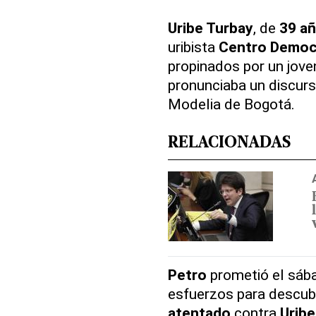
Uribe Turbay
, de
39 a
uribista
Centro Democ
propinados por un jove
pronunciaba un discurs
Modelia de Bogotá.
RELACIONADAS
Petro
prometió el sáb
esfuerzos para descubr
atentado
contra
Uribe