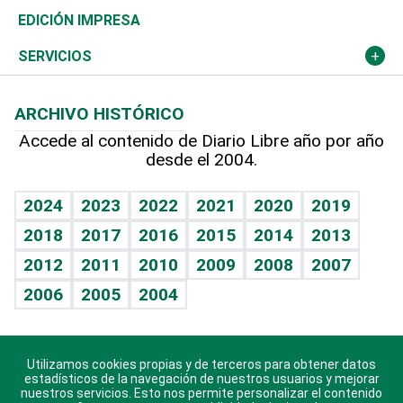
Caribe
Global y variable
Novedades
Olimpismo
Frente al Statu Quo
Despertando al gigante
Deportes
EDICIÓN IMPRESA
Resto del mundo
Economía personal
Podcast Arte Libre
Más deportes
El Espía
Cambio climático
Opinión
SERVICIOS
Macroeconomía
Mi mascota
Resultados deportivos
Noticiero Poteleche
Planeta
Efemérides
ARCHIVO HISTÓRICO
Hablando con el pediatra
Línea de hit
Columnistas
Hecho en casa
Cumpleaños
Accede al contenido de Diario Libre año por año
desde el 2004.
Diario de nutrición
Libreta deportiva
Lecturas
Mundo gamer
RSS
Vida y familia
BRV
Más firmas
Guía del dinero
Horóscopos
2024
2023
2022
2021
2020
2019
Eñe
TBT Deportivo
2018
2017
2016
2015
2014
2013
Juegos
2012
2011
2010
2009
2008
2007
Celebrando la vida
2006
2005
2004
Sin complejos
En pocas palabras
Utilizamos cookies propias y de terceros para obtener datos
Descarga nuestras aplicaciones para Android, iOS y
Escuchando al corazón
estadísticos de la navegación de nuestros usuarios y mejorar
sistema Huawei.
nuestros servicios. Esto nos permite personalizar el contenido