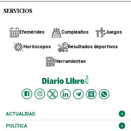
SERVICIOS
Efemérides
Cumpleaños
Juegos
Horóscopos
Resultados deportivos
Herramientas
ACTUALIDAD
Nacional
POLÍTICA