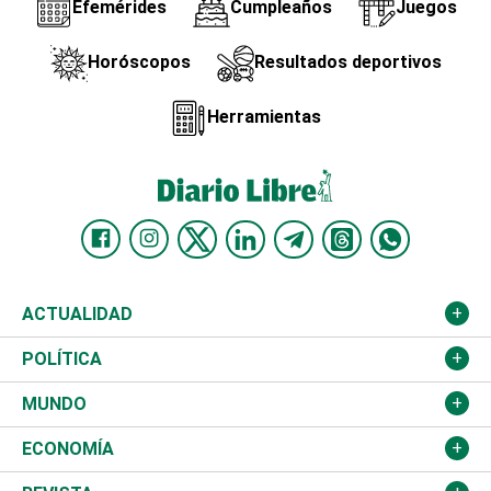
Efemérides
Cumpleaños
Juegos
Horóscopos
Resultados deportivos
Herramientas
ACTUALIDAD
Nacional
POLÍTICA
Ciudad
Partidos
MUNDO
Educación
JCE
Estados Unidos
ECONOMÍA
Salud