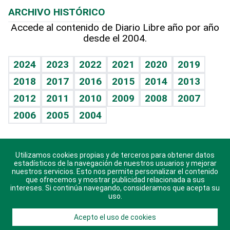
Efemérides
ARCHIVO HISTÓRICO
Hablando con el pediatra
Línea de hit
Columnistas
Hecho en casa
Cumpleaños
Accede al contenido de Diario Libre año por año
desde el 2004.
Diario de nutrición
Libreta deportiva
Lecturas
Mundo gamer
RSS
Vida y familia
BRV
Más firmas
Guía del dinero
Horóscopos
2024
2023
2022
2021
2020
2019
Eñe
TBT Deportivo
2018
2017
2016
2015
2014
2013
Juegos
2012
2011
2010
2009
2008
2007
Celebrando la vida
2006
2005
2004
Sin complejos
En pocas palabras
Utilizamos cookies propias y de terceros para obtener datos
Descarga nuestras aplicaciones para Android, iOS y
Escuchando al corazón
estadísticos de la navegación de nuestros usuarios y mejorar
sistema Huawei.
nuestros servicios. Esto nos permite personalizar el contenido
que ofrecemos y mostrar publicidad relacionada a sus
Economía Personal
intereses. Si continúa navegando, consideramos que acepta su
uso.
Consulta Libre
Acepto el uso de cookies
© 2021 Diario Libre, todos los derechos reservados.