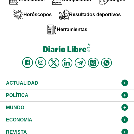
Horóscopos
Resultados deportivos
Herramientas
ACTUALIDAD
Nacional
POLÍTICA
Ciudad
Partidos
MUNDO
Educación
JCE
Estados Unidos
ECONOMÍA
Salud
TSE
América Latina
Finanzas
REVISTA