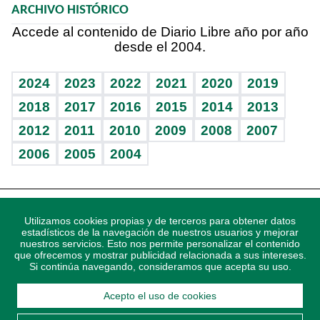
ARCHIVO HISTÓRICO
Hablando con el pediatra
Línea de hit
Columnistas
Hecho en casa
Cumpleaños
Accede al contenido de Diario Libre año por año
desde el 2004.
Diario de nutrición
Libreta deportiva
Lecturas
Mundo gamer
RSS
Vida y familia
BRV
Más firmas
Guía del dinero
Horóscopos
2024
2023
2022
2021
2020
2019
Eñe
TBT Deportivo
2018
2017
2016
2015
2014
2013
Juegos
2012
2011
2010
2009
2008
2007
Celebrando la vida
2006
2005
2004
Sin complejos
En pocas palabras
Descarga nuestras aplicaciones para Android, iOS y
Escuchando al corazón
Utilizamos cookies propias y de terceros para obtener datos
sistema Huawei.
estadísticos de la navegación de nuestros usuarios y mejorar
nuestros servicios. Esto nos permite personalizar el contenido
Economía Personal
que ofrecemos y mostrar publicidad relacionada a sus intereses.
Si continúa navegando, consideramos que acepta su uso.
Consulta Libre
Acepto el uso de cookies
© 2021 Diario Libre, todos los derechos reservados.