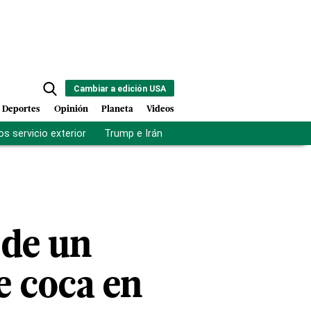
Cambiar a edición USA
Deportes
Opinión
Planeta
Videos
s servicio exterior
Trump e Irán
Fuerza antipandillas Haití
 de un
e coca en