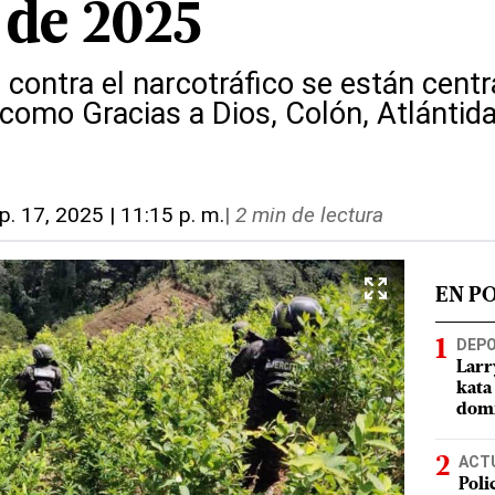
 de 2025
 contra el narcotráfico se están cent
omo Gracias a Dios, Colón, Atlántida,
p. 17, 2025 | 11:15 p. m.
|
2 min de lectura
EN P
DEP
Larr
kata
domi
ACT
Poli