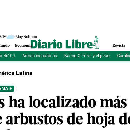
6
°F
Muy Nuboso
undo
Economía
Revista
vo 4x100
Armas incautadas
Banco Central y el peso
Cambio
érica Latina
EMA +
 ha localizado más
 arbustos de hoja d