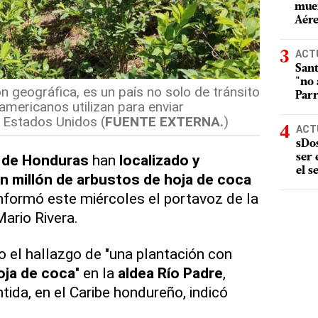
muer
Aére
ACT
Sant
"no 
n geográfica, es un país no solo de tránsito
Parr
americanos utilizan para enviar
 Estados Unidos (
FUENTE EXTERNA.
)
ACT
sDos
 de Honduras
han
localizado y
ser
el s
n millón de arbustos de hoja de coca
informó este miércoles el portavoz de la
Mario Rivera.
o el hallazgo de "una plantación con
oja de coca
" en la
aldea Río Padre
,
ida, en el Caribe hondureño, indicó