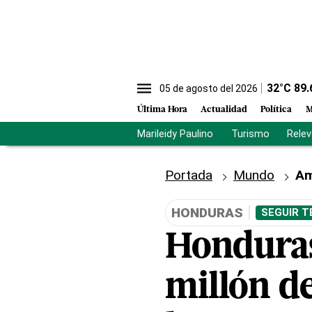
32
°C
89.
05 de agosto del 2026
Última Hora
Actualidad
Política
M
Marileidy Paulino
Turismo
Rele
Portada
Mundo
Am
HONDURAS
SEGUIR T
Honduras
millón de