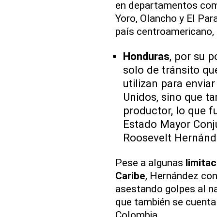
en departamentos c
Yoro, Olancho y El Paraí
país centroamericano,
Honduras
, por su p
solo de tránsito q
utilizan para envi
Unidos, sino que t
productor, lo que fu
Estado Mayor Conj
Roosevelt Hernánd
Pese a algunas
limita
Caribe
, Hernández con
asestando golpes al nar
que también se cuenta
Colombia.