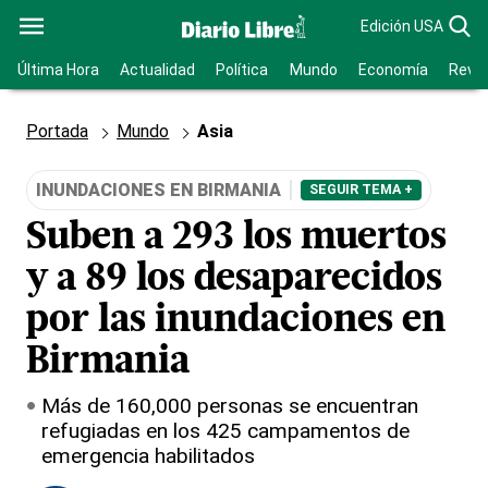
Edición USA
Última Hora
Actualidad
Política
Mundo
Economía
Revis
Portada
Mundo
Asia
INUNDACIONES EN BIRMANIA
SEGUIR TEMA +
Suben a 293 los muertos
y a 89 los desaparecidos
por las inundaciones en
Birmania
Más de 160,000 personas se encuentran
refugiadas en los 425 campamentos de
emergencia habilitados