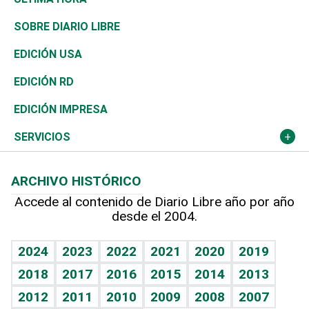
José Boquete
Asia
Consumo
Belleza
Golf
De buena tinta
Clima
Mundo
SOBRE DIARIO LIBRE
Reportajes
África
Vivienda
Buena Vida
Ciclismo
En Directo
Tecnología
Economía
EDICIÓN USA
Ocenanía
Telecom.
Sociales
Tenis
El Espía
Historia
Revista
EDICIÓN RD
Caribe
Global y variable
Novedades
Olimpismo
Noticiero Poteleche
Martes de tecnología
Deportes
EDICIÓN IMPRESA
Resto del mundo
Economía personal
Podcast Arte Libre
Más deportes
Columnistas
Cambio climático
Opinión
SERVICIOS
Macroeconomía
Mi mascota
Resultados deportivos
Lecturas
Planeta
Efemérides
ARCHIVO HISTÓRICO
Hablando con el pediatra
Línea de hit
Más firmas
Hecho en casa
Cumpleaños
Accede al contenido de Diario Libre año por año
desde el 2004.
Diario de nutrición
BRV
Mundo gamer
RSS
Vida y familia
TBT Deportivo
Guía del dinero
Horóscopos
2024
2023
2022
2021
2020
2019
Eñe
2018
2017
2016
2015
2014
2013
Crucigramas
2012
2011
2010
2009
2008
2007
Celebrando la vida