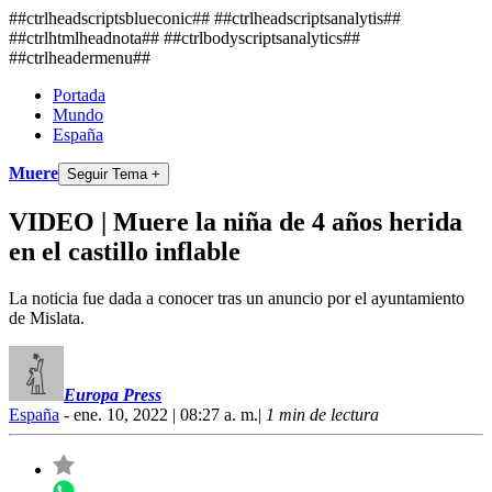
##ctrlheadscriptsblueconic## ##ctrlheadscriptsanalytis##
##ctrlhtmlheadnota##
##ctrlbodyscriptsanalytics##
##ctrlheadermenu##
Portada
Mundo
España
Muere
Seguir Tema +
VIDEO | Muere la niña de 4 años herida
en el castillo inflable
La noticia fue dada a conocer tras un anuncio por el ayuntamiento
de Mislata.
Europa Press
España
- ene. 10, 2022 | 08:27 a. m.
|
1 min de lectura