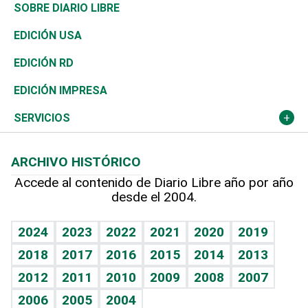
José Boquete
Asia
Consumo
Belleza
Golf
De buena tinta
Clima
Mundo
SOBRE DIARIO LIBRE
Reportajes
África
Vivienda
Buena Vida
Ciclismo
En Directo
Tecnología
Economía
EDICIÓN USA
Ocenanía
Telecom.
Sociales
Tenis
El Espía
Historia
Revista
EDICIÓN RD
Caribe
Global y variable
Novedades
Olimpismo
Noticiero Poteleche
Martes de tecnología
Deportes
EDICIÓN IMPRESA
Resto del mundo
Economía personal
Podcast Arte Libre
Más deportes
Columnistas
Cambio climático
Opinión
SERVICIOS
Macroeconomía
Mi mascota
Resultados deportivos
Lecturas
Planeta
Efemérides
ARCHIVO HISTÓRICO
Hablando con el pediatra
Línea de hit
Más firmas
Hecho en casa
Cumpleaños
Accede al contenido de Diario Libre año por año
desde el 2004.
Diario de nutrición
BRV
Mundo gamer
RSS
Vida y familia
TBT Deportivo
Guía del dinero
Horóscopos
2024
2023
2022
2021
2020
2019
Eñe
2018
2017
2016
2015
2014
2013
Crucigramas
2012
2011
2010
2009
2008
2007
Celebrando la vida
2006
2005
2004
Sin complejos