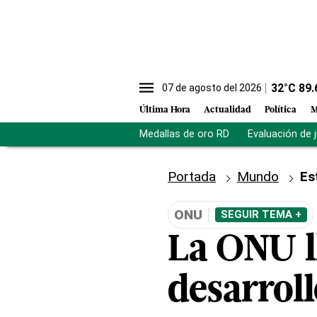
32
°C
89.
07 de agosto del 2026
Última Hora
Actualidad
Política
M
Medallas de oro RD
Evaluación de 
Portada
Mundo
Es
ONU
SEGUIR TEMA +
La ONU l
desarrol