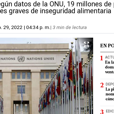
gún datos de la ONU, 19 millones de
les graves de inseguridad alimentaria
. 29, 2022 | 04:34 p. m.
|
3 min de lectura
EN P
ACT
En l
domi
vent
DEP
La p
nomb
cánc
EDIC