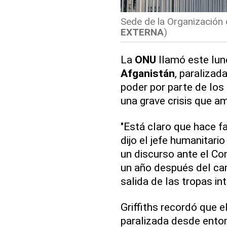
Sede de la Organización 
EXTERNA
)
La
ONU
llamó este lun
Afganistán
, paralizad
poder por parte de los 
una grave crisis que a
"Está claro que hace fa
dijo el jefe humanitari
un discurso ante el C
un año después del cam
salida de las tropas in
Griffiths recordó que e
paralizada desde enton