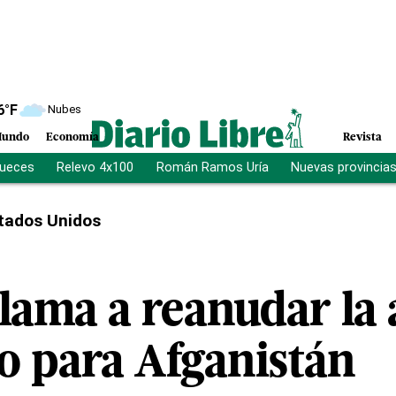
6
°F
Nubes
undo
Economía
Revista
jueces
Relevo 4x100
Román Ramos Uría
Nuevas provincia
tados Unidos
lama a reanudar la 
lo para Afganistán