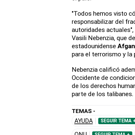
"Todos hemos visto c
responsabilizar del fr
autoridades actuales",
Vasili Nebenzia, que d
estadounidense
Afgan
para el terrorismo y la
Nebenzia calificó adem
Occidente de condicion
de los derechos humano
parte de los talibanes.
TEMAS -
AYUDA
SEGUIR TEMA 
ONU
SEGUIR TEMA +