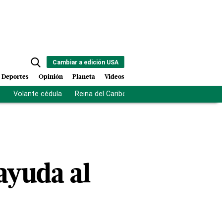
Cambiar a edición USA
Deportes
Opinión
Planeta
Videos
s
Volante cédula
Reina del Caribe
Clausura Juegos Centro
ayuda al