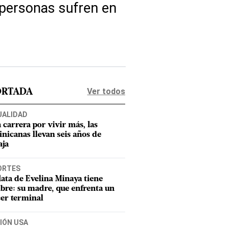
 personas sufren en
Ver todos
ORTADA
UALIDAD
a carrera por vivir más, las
nicanas llevan seis años de
aja
ORTES
lata de Evelina Minaya tiene
re: su madre, que enfrenta un
er terminal
IÓN USA