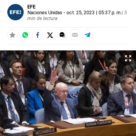
EFE
Naciones Unidas
- oct. 25, 2023 | 05:37 p. m.
|
5
min de lectura