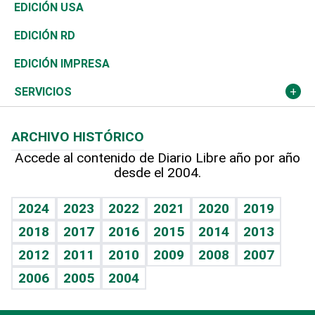
Reportajes
África
Vivienda
Buena Vida
Ciclismo
En Directo
Tecnología
Economía
EDICIÓN USA
Ocenanía
Telecom.
Sociales
Tenis
El Espía
Historia
Revista
EDICIÓN RD
Caribe
Global y variable
Novedades
Olimpismo
Noticiero Poteleche
Martes de tecnología
Deportes
EDICIÓN IMPRESA
Resto del mundo
Economía personal
Podcast Arte Libre
Más deportes
Columnistas
Cambio climático
Opinión
SERVICIOS
Macroeconomía
Mi mascota
Resultados deportivos
Lecturas
Planeta
Efemérides
ARCHIVO HISTÓRICO
Hablando con el pediatra
Línea de hit
Más firmas
Hecho en casa
Cumpleaños
Accede al contenido de Diario Libre año por año
desde el 2004.
Diario de nutrición
BRV
Mundo gamer
RSS
Vida y familia
TBT Deportivo
Guía del dinero
Horóscopos
2024
2023
2022
2021
2020
2019
Eñe
2018
2017
2016
2015
2014
2013
Crucigramas
2012
2011
2010
2009
2008
2007
Celebrando la vida
2006
2005
2004
Sin complejos
En pocas palabras