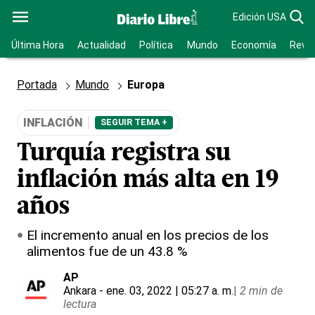
Edición USA
Última Hora
Actualidad
Política
Mundo
Economía
Revis
Portada
Mundo
Europa
INFLACIÓN
SEGUIR TEMA +
Turquía registra su
inflación más alta en 19
años
El incremento anual en los precios de los
alimentos fue de un 43.8 %
AP
Ankara
- ene. 03, 2022 | 05:27 a. m.
|
2 min de
lectura