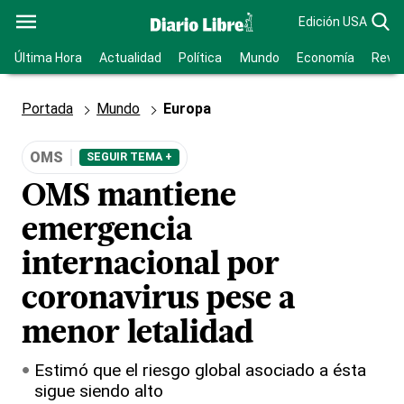
Edición USA
Última Hora
Actualidad
Política
Mundo
Economía
Revis
Portada
Mundo
Europa
OMS
SEGUIR TEMA +
OMS mantiene
emergencia
internacional por
coronavirus pese a
menor letalidad
Estimó que el riesgo global asociado a ésta
sigue siendo alto