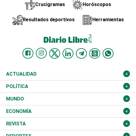
Crucigramas
Horóscopos
Resultados deportivos
Herramientas
ACTUALIDAD
Nacional
POLÍTICA
Ciudad
Partidos
MUNDO
Educación
JCE
Estados Unidos
ECONOMÍA
Salud
TSE
América Latina
Finanzas
REVISTA
Justicia
Congreso Nacional
Haití
Turismo