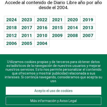
Accede al contenido de Diario Libre año por año
desde el 2004.
Diario de nutrición
BRV
Mundo gamer
RSS
Vida y familia
TBT Deportivo
Guía del dinero
Horóscopos
2024
2023
2022
2021
2020
2019
Eñe
2018
2017
2016
2015
2014
2013
Crucigramas
2012
2011
2010
2009
2008
2007
Celebrando la vida
2006
2005
2004
Sin complejos
En pocas palabras
Utilizamos cookies propias y de terceros para obtener datos
Descarga nuestras aplicaciones para Android, iOS y
Escuchando al corazón
estadísticos de la navegación de nuestros usuarios y mejorar
sistema Huawei.
nuestros servicios. Esto nos permite personalizar el contenido
que ofrecemos y mostrar publicidad relacionada a sus
Economía Personal
intereses. Si continúa navegando, consideramos que acepta su
uso.
Consulta Libre
Acepto el uso de cookies
© 2021 Diario Libre, todos los derechos reservados.
Consulta el
Aviso Legal
. Ponte en
Contacto
con
Más información y Aviso Legal
nosotros y conoce más sobre Diario Libre