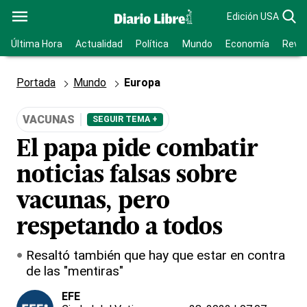
Edición USA
Última Hora
Actualidad
Política
Mundo
Economía
Revis
Portada
Mundo
Europa
VACUNAS
SEGUIR TEMA +
El papa pide combatir
noticias falsas sobre
vacunas, pero
respetando a todos
Resaltó también que hay que estar en contra
de las "mentiras"
EFE