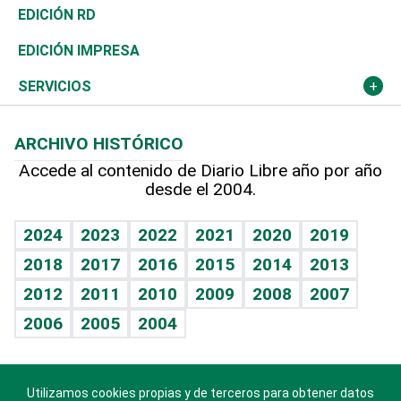
Ocenanía
Telecom.
Sociales
Tenis
El Espía
Historia
Revista
EDICIÓN RD
Caribe
Global y variable
Novedades
Olimpismo
Noticiero Poteleche
Martes de tecnología
Deportes
EDICIÓN IMPRESA
Resto del mundo
Economía personal
Podcast Arte Libre
Más deportes
Columnistas
Cambio climático
Opinión
SERVICIOS
Macroeconomía
Mi mascota
Resultados deportivos
Lecturas
Planeta
Efemérides
ARCHIVO HISTÓRICO
Hablando con el pediatra
Línea de hit
Más firmas
Hecho en casa
Cumpleaños
Accede al contenido de Diario Libre año por año
desde el 2004.
Diario de nutrición
BRV
Mundo gamer
RSS
Vida y familia
TBT Deportivo
Guía del dinero
Horóscopos
2024
2023
2022
2021
2020
2019
Eñe
2018
2017
2016
2015
2014
2013
Crucigramas
2012
2011
2010
2009
2008
2007
Celebrando la vida
2006
2005
2004
Sin complejos
En pocas palabras
Utilizamos cookies propias y de terceros para obtener datos
Descarga nuestras aplicaciones para Android, iOS y