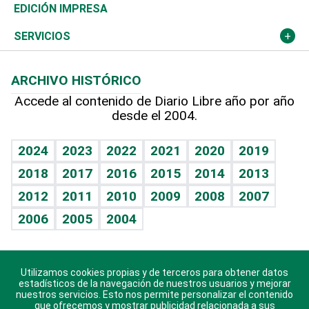
Caribe
Global y variable
Novedades
Olimpismo
Noticiero Poteleche
Martes de tecnología
Deportes
EDICIÓN IMPRESA
Resto del mundo
Economía personal
Podcast Arte Libre
Más deportes
Columnistas
Cambio climático
Opinión
SERVICIOS
Macroeconomía
Mi mascota
Resultados deportivos
Lecturas
Planeta
Efemérides
ARCHIVO HISTÓRICO
Hablando con el pediatra
Línea de hit
Más firmas
Hecho en casa
Cumpleaños
Accede al contenido de Diario Libre año por año
desde el 2004.
Diario de nutrición
BRV
Mundo gamer
RSS
Vida y familia
TBT Deportivo
Guía del dinero
Horóscopos
2024
2023
2022
2021
2020
2019
Eñe
2018
2017
2016
2015
2014
2013
Crucigramas
2012
2011
2010
2009
2008
2007
Celebrando la vida
2006
2005
2004
Sin complejos
En pocas palabras
Utilizamos cookies propias y de terceros para obtener datos
Descarga nuestras aplicaciones para Android, iOS y
Escuchando al corazón
estadísticos de la navegación de nuestros usuarios y mejorar
sistema Huawei.
nuestros servicios. Esto nos permite personalizar el contenido
que ofrecemos y mostrar publicidad relacionada a sus