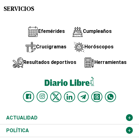
SERVICIOS
Efemérides
Cumpleaños
Crucigramas
Horóscopos
Resultados deportivos
Herramientas
ACTUALIDAD
Nacional
POLÍTICA