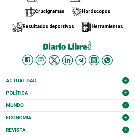
Crucigramas
Horóscopos
Resultados deportivos
Herramientas
ACTUALIDAD
Nacional
POLÍTICA
Ciudad
Partidos
MUNDO
Educación
JCE
Estados Unidos
ECONOMÍA
Salud
TSE
América Latina
Finanzas
REVISTA