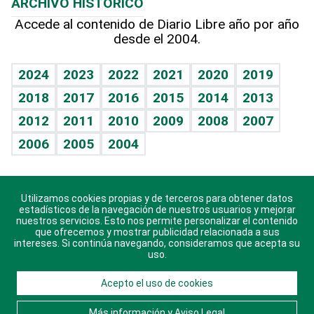
ARCHIVO HISTÓRICO
Hablando con el pediatra
Línea de hit
Más firmas
Hecho en casa
Cumpleaños
Accede al contenido de Diario Libre año por año
desde el 2004.
Diario de nutrición
BRV
Mundo gamer
RSS
Vida y familia
TBT Deportivo
Guía del dinero
Horóscopos
2024
2023
2022
2021
2020
2019
Eñe
2018
2017
2016
2015
2014
2013
Crucigramas
2012
2011
2010
2009
2008
2007
Celebrando la vida
2006
2005
2004
Sin complejos
En pocas palabras
Utilizamos cookies propias y de terceros para obtener datos
Descarga nuestras aplicaciones para Android, iOS y
Escuchando al corazón
estadísticos de la navegación de nuestros usuarios y mejorar
sistema Huawei.
nuestros servicios. Esto nos permite personalizar el contenido
que ofrecemos y mostrar publicidad relacionada a sus
Economía Personal
intereses. Si continúa navegando, consideramos que acepta su
uso.
Consulta Libre
Acepto el uso de cookies
© 2021 Diario Libre, todos los derechos reservados.
Consulta el
Aviso Legal
. Ponte en
Contacto
con
Más información y Aviso Legal