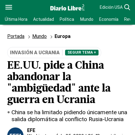
Edición USA
Última Hora
Actualidad
Política
Mundo
Economía
Revis
Portada
Mundo
Europa
INVASIÓN A UCRANIA
SEGUIR TEMA +
EE.UU. pide a China
abandonar la
"ambigüedad" ante la
guerra en Ucrania
China se ha limitado pidiendo únicamente una
salida diplomática al conflicto Rusia-Ucrania
EFE