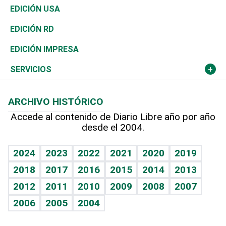
Reportajes
África
Vivienda
Buena Vida
Ciclismo
En Directo
Tecnología
Economía
EDICIÓN USA
Ocenanía
Telecom.
Sociales
Tenis
El Espía
Historia
Revista
EDICIÓN RD
Caribe
Global y variable
Novedades
Olimpismo
Noticiero Poteleche
Martes de tecnología
Deportes
EDICIÓN IMPRESA
Resto del mundo
Economía personal
Podcast Arte Libre
Más deportes
Columnistas
Cambio climático
Opinión
SERVICIOS
Macroeconomía
Mi mascota
Resultados deportivos
Lecturas
Planeta
Efemérides
ARCHIVO HISTÓRICO
Hablando con el pediatra
Línea de hit
Más firmas
Hecho en casa
Cumpleaños
Accede al contenido de Diario Libre año por año
desde el 2004.
Diario de nutrición
BRV
Mundo gamer
RSS
Vida y familia
TBT Deportivo
Guía del dinero
Horóscopos
2024
2023
2022
2021
2020
2019
Eñe
2018
2017
2016
2015
2014
2013
Crucigramas
2012
2011
2010
2009
2008
2007
Celebrando la vida
2006
2005
2004
Sin complejos