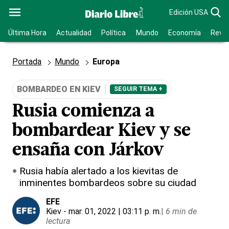
Edición USA
Última Hora
Actualidad
Política
Mundo
Economía
Revis
Portada
Mundo
Europa
BOMBARDEO EN KIEV
SEGUIR TEMA +
Rusia comienza a
bombardear Kiev y se
ensaña con Járkov
Rusia había alertado a los kievitas de
inminentes bombardeos sobre su ciudad
EFE
Kiev
- mar. 01, 2022 | 03:11 p. m.
|
6 min de
lectura