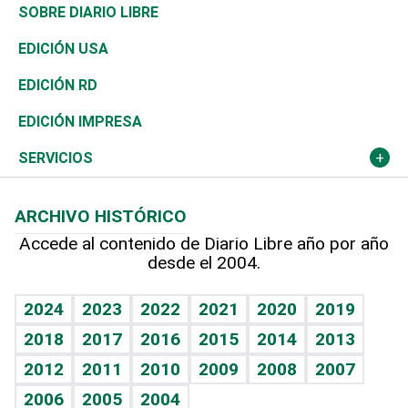
José Boquete
Asia
Consumo
Belleza
Golf
De buena tinta
Clima
Mundo
SOBRE DIARIO LIBRE
Reportajes
África
Vivienda
Buena Vida
Ciclismo
En Directo
Tecnología
Economía
EDICIÓN USA
Ocenanía
Telecom.
Sociales
Tenis
El Espía
Historia
Revista
EDICIÓN RD
Caribe
Global y variable
Novedades
Olimpismo
Noticiero Poteleche
Martes de tecnología
Deportes
EDICIÓN IMPRESA
Resto del mundo
Economía personal
Podcast Arte Libre
Más deportes
Columnistas
Cambio climático
Opinión
SERVICIOS
Macroeconomía
Mi mascota
Resultados deportivos
Lecturas
Planeta
Efemérides
ARCHIVO HISTÓRICO
Hablando con el pediatra
Línea de hit
Más firmas
Hecho en casa
Cumpleaños
Accede al contenido de Diario Libre año por año
desde el 2004.
Diario de nutrición
BRV
Mundo gamer
RSS
Vida y familia
TBT Deportivo
Guía del dinero
Horóscopos
2024
2023
2022
2021
2020
2019
Eñe
2018
2017
2016
2015
2014
2013
Crucigramas
2012
2011
2010
2009
2008
2007
Celebrando la vida
2006
2005
2004