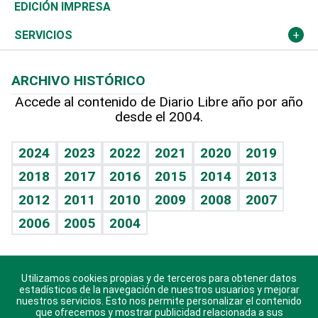
Caribe
Global y variable
Novedades
Olimpismo
Noticiero Poteleche
Martes de tecnología
Deportes
EDICIÓN IMPRESA
Resto del mundo
Economía personal
Podcast Arte Libre
Más deportes
Columnistas
Cambio climático
Opinión
SERVICIOS
Macroeconomía
Mi mascota
Resultados deportivos
Lecturas
Planeta
Efemérides
ARCHIVO HISTÓRICO
Hablando con el pediatra
Línea de hit
Más firmas
Hecho en casa
Cumpleaños
Accede al contenido de Diario Libre año por año
desde el 2004.
Diario de nutrición
BRV
Mundo gamer
RSS
Vida y familia
TBT Deportivo
Guía del dinero
Horóscopos
2024
2023
2022
2021
2020
2019
Eñe
2018
2017
2016
2015
2014
2013
Crucigramas
2012
2011
2010
2009
2008
2007
Celebrando la vida
2006
2005
2004
Sin complejos
En pocas palabras
Utilizamos cookies propias y de terceros para obtener datos
Descarga nuestras aplicaciones para Android, iOS y
Escuchando al corazón
estadísticos de la navegación de nuestros usuarios y mejorar
sistema Huawei.
nuestros servicios. Esto nos permite personalizar el contenido
que ofrecemos y mostrar publicidad relacionada a sus
Economía Personal