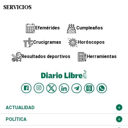
SERVICIOS
Efemérides
Cumpleaños
Crucigramas
Horóscopos
Resultados deportivos
Herramientas
ACTUALIDAD
Nacional
POLÍTICA