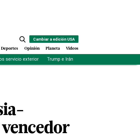
Cambiar a edición USA
Deportes
Opinión
Planeta
Videos
s servicio exterior
Trump e Irán
Fuerza antipandillas Haití
sia-
n vencedor