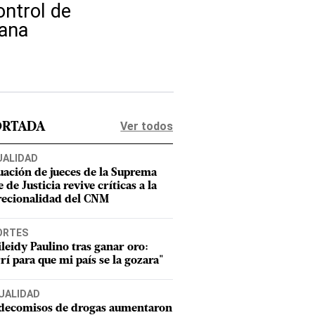
ontrol de
iana
Ver todos
ORTADA
UALIDAD
uación de jueces de la Suprema
 de Justicia revive críticas a la
recionalidad del CNM
ORTES
leidy Paulino tras ganar oro:
rí para que mi país se la gozara"
UALIDAD
 decomisos de drogas aumentaron