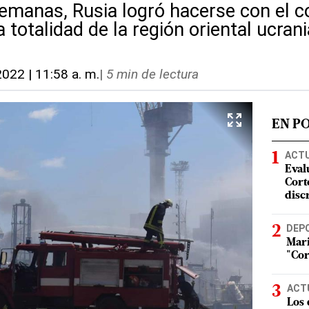
semanas, Rusia logró hacerse con el c
 totalidad de la región oriental ucran
 2022 | 11:58 a. m.
|
5 min de lectura
EN P
ACT
Eval
Corte
disc
DEP
Mari
"Cor
ACT
Los