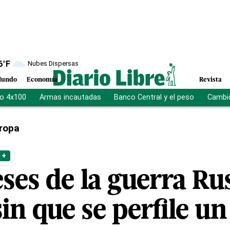
6
°F
Nubes Dispersas
undo
Economía
Revista
vo 4x100
Armas incautadas
Banco Central y el peso
Cambio
ropa
 +
ses de la guerra Ru
in que se perfile u