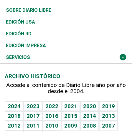
José Boquete
Asia
Consumo
Belleza
Golf
De buena tinta
Clima
Mundo
SOBRE DIARIO LIBRE
Reportajes
África
Vivienda
Buena Vida
Ciclismo
En Directo
Tecnología
Economía
EDICIÓN USA
Ocenanía
Telecom.
Sociales
Tenis
El Espía
Historia
Revista
EDICIÓN RD
Caribe
Global y variable
Novedades
Olimpismo
Noticiero Poteleche
Martes de tecnología
Deportes
EDICIÓN IMPRESA
Resto del mundo
Economía personal
Podcast Arte Libre
Más deportes
Columnistas
Cambio climático
Opinión
SERVICIOS
Macroeconomía
Mi mascota
Resultados deportivos
Lecturas
Planeta
Efemérides
ARCHIVO HISTÓRICO
Hablando con el pediatra
Línea de hit
Más firmas
Hecho en casa
Cumpleaños
Accede al contenido de Diario Libre año por año
desde el 2004.
Diario de nutrición
BRV
Mundo gamer
RSS
Vida y familia
TBT Deportivo
Guía del dinero
Horóscopos
2024
2023
2022
2021
2020
2019
Eñe
2018
2017
2016
2015
2014
2013
Crucigramas
2012
2011
2010
2009
2008
2007
Celebrando la vida