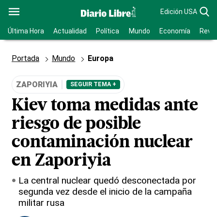
Edición USA
Última Hora
Actualidad
Política
Mundo
Economía
Revis
Portada
Mundo
Europa
ZAPORIYIA
SEGUIR TEMA +
Kiev toma medidas ante
riesgo de posible
contaminación nuclear
en Zaporiyia
La central nuclear quedó desconectada por
segunda vez desde el inicio de la campaña
militar rusa