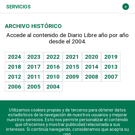
Resto del mundo
Economía personal
Podcast Arte Libre
Más deportes
Columnistas
Cambio climático
Opinión
SERVICIOS
Macroeconomía
Mi mascota
Resultados deportivos
Lecturas
Planeta
Efemérides
ARCHIVO HISTÓRICO
Hablando con el pediatra
Línea de hit
Más firmas
Hecho en casa
Cumpleaños
Accede al contenido de Diario Libre año por año
desde el 2004.
Diario de nutrición
BRV
Mundo gamer
RSS
Vida y familia
TBT Deportivo
Guía del dinero
Horóscopos
2024
2023
2022
2021
2020
2019
Eñe
2018
2017
2016
2015
2014
2013
Crucigramas
2012
2011
2010
2009
2008
2007
Celebrando la vida
2006
2005
2004
Sin complejos
En pocas palabras
Utilizamos cookies propias y de terceros para obtener datos
Descarga nuestras aplicaciones para Android, iOS y
Escuchando al corazón
estadísticos de la navegación de nuestros usuarios y mejorar
sistema Huawei.
nuestros servicios. Esto nos permite personalizar el contenido
que ofrecemos y mostrar publicidad relacionada a sus
Economía Personal
intereses. Si continúa navegando, consideramos que acepta su
uso.