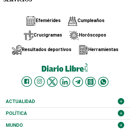
SERVICIOS
Efemérides
Cumpleaños
Crucigramas
Horóscopos
Resultados deportivos
Herramientas
ACTUALIDAD
Nacional
POLÍTICA
Ciudad
Partidos
MUNDO